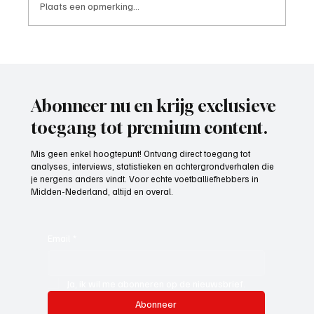
Plaats een opmerking...
4e divisie D, speelronde 30, 23 mei 2026
Abonneer nu en krijg exclusieve
toegang tot premium content.
Mis geen enkel hoogtepunt! Ontvang direct toegang tot
analyses, interviews, statistieken en achtergrondverhalen die
je nergens anders vindt. Voor echte voetballiefhebbers in
Midden-Nederland, altijd en overal.
Email
*
Ja, ik wil me abonneren op de nieuwsbrief.
Abonneer