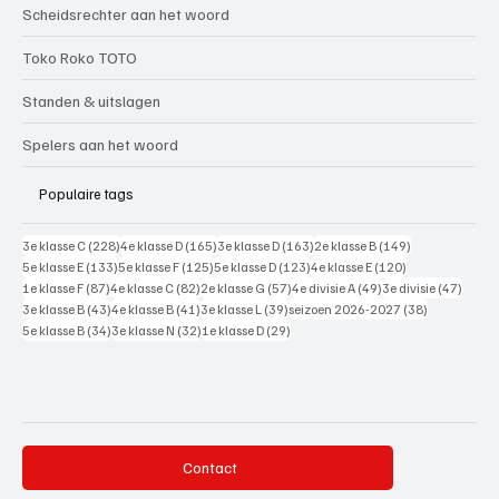
Scheidsrechter aan het woord
Toko Roko TOTO
Standen & uitslagen
Spelers aan het woord
Populaire tags
228 posts
165 posts
163 posts
149 posts
3e klasse C
(228)
4e klasse D
(165)
3e klasse D
(163)
2e klasse B
(149)
133 posts
125 posts
123 posts
120 posts
5e klasse E
(133)
5e klasse F
(125)
5e klasse D
(123)
4e klasse E
(120)
87 posts
82 posts
57 posts
49 posts
47 pos
1e klasse F
(87)
4e klasse C
(82)
2e klasse G
(57)
4e divisie A
(49)
3e divisie
(47)
43 posts
41 posts
39 posts
38 posts
3e klasse B
(43)
4e klasse B
(41)
3e klasse L
(39)
seizoen 2026-2027
(38)
34 posts
32 posts
29 posts
5e klasse B
(34)
3e klasse N
(32)
1e klasse D
(29)
Contact