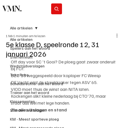
VMN.
Abonneer
Alle artikelen
1 feb
1 minuten om te lezen
Alle artikelen
5e klasse D, speelronde 12, 31
Spelers aan het woord
januari 2026
Sterrenteam
Off day voor SC 't Gooi? De ploeg gaat zwaar onderuit 
Wedstrijdverslagen
bij FCF.
Toko Roko
BZC'13 weggespeeld door koploper FC Weesp
DE Vecht wint de streekkraker tegen ASV'65.
Scheidsrechter aan het woord
VIOD moet thuis de winst aan NITA laten.
Trainer aan het woord
Kockengen slikt kleine nederlaag bij CTO'70, maar 
Klassementen
staat dus wel met lege handen.
Zie alle uitslagen en stand
Standen & uitslagen
KM - Meest sportieve ploeg
KM - Minst gepasseerde ploeg