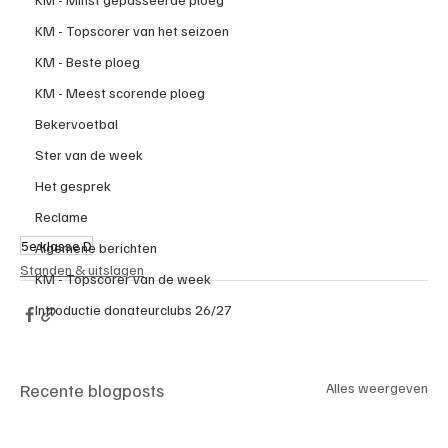
KM - Topscorer van het seizoen
KM - Beste ploeg
KM - Meest scorende ploeg
Bekervoetbal
Ster van de week
Het gesprek
Reclame
5e klasse D
Algemene berichten
Standen & uitslagen
KM - Topscorer van de week
Introductie donateurclubs 26/27
Recente blogposts
Alles weergeven