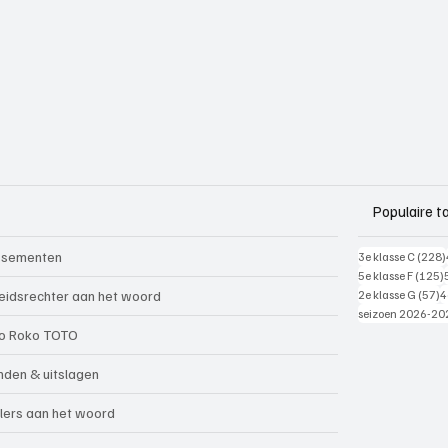
Populaire t
ssementen
3e klasse C
(228)
5e klasse F
(125)
5
eidsrechter aan het woord
2e klasse G
(57)
4
seizoen 2026-20
o Roko TOTO
nden & uitslagen
lers aan het woord