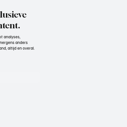
lusieve
tent.
t analyses,
e nergens anders
d, altijd en overal.