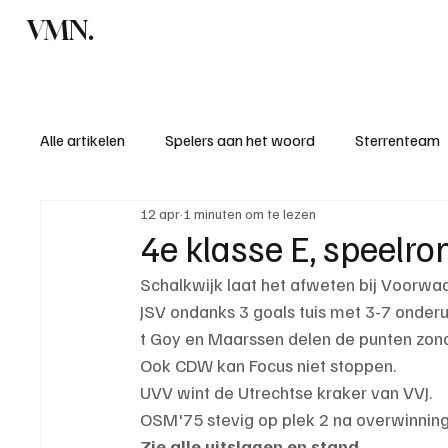
VMN.
Home
C
Alle artikelen
Spelers aan het woord
Sterrenteam
12 apr
1 minuten om te lezen
Standen & uitslagen
KM - Meest sportieve ploeg
4e klasse E, speelro
Schalkwijk laat het afweten bij Voorwaa
KM - Meest scorende ploeg
Bekervoetbal
S
JSV ondanks 3 goals tuis met 3-7 onderui
t Goy en Maarssen delen de punten zond
Ook CDW kan Focus niet stoppen.
Introductie donateurclubs 26/27
UVV wint de Utrechtse kraker van VVJ.
OSM'75 stevig op plek 2 na overwinning
Zie alle uitslagen en stand.