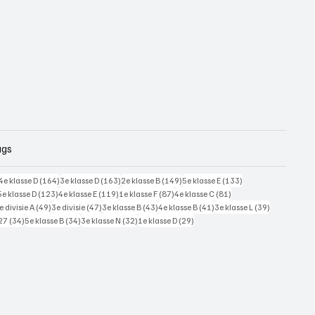
ags
228 posts
164 posts
163 posts
149 posts
133 posts
4e klasse D
(164)
3e klasse D
(163)
2e klasse B
(149)
5e klasse E
(133)
125 posts
123 posts
119 posts
87 posts
81 posts
5e klasse D
(123)
4e klasse E
(119)
1e klasse F
(87)
4e klasse C
(81)
7 posts
49 posts
47 posts
43 posts
41 posts
39 posts
e divisie A
(49)
3e divisie
(47)
3e klasse B
(43)
4e klasse B
(41)
3e klasse L
(39)
34 posts
34 posts
32 posts
29 posts
27
(34)
5e klasse B
(34)
3e klasse N
(32)
1e klasse D
(29)