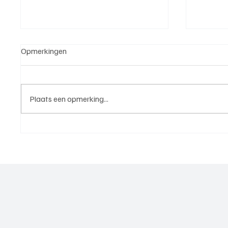
Opmerkingen
Plaats een opmerking...
5e klasse B(West 2),
4e divi
speelronde 25, 23 mei 2026
mei 20