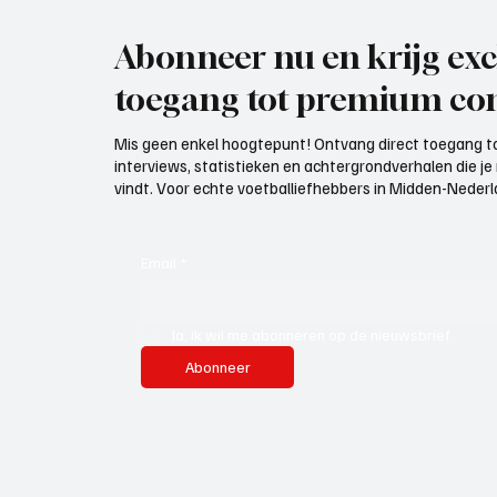
Abonneer nu en krijg exc
toegang tot premium con
Mis geen enkel hoogtepunt! Ontvang direct toegang to
interviews, statistieken en achtergrondverhalen die j
vindt. Voor echte voetballiefhebbers in Midden-Nederlan
Email
*
Ja, ik wil me abonneren op de nieuwsbrief.
Abonneer