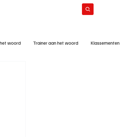
Contact
Abonneer
 het woord
Trainer aan het woord
Klassementen
eizoen
KM - Beste ploeg
richten
KM - Topscorer van de week