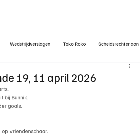
ategorieën
Donateurclubs
Sponsoren
Partners
Stichting MZS
Wedstrijdverslagen
Toko Roko
Scheidsrechter aan
KM - Minst gepasseerde ploeg
KM - Topscorer van het s
nde 19, 11 april 2026
rts.
ter van de week
Het gesprek
Reclame
Algemene be
t bij Bunnik.
er goals.
 op Vriendenschaar.