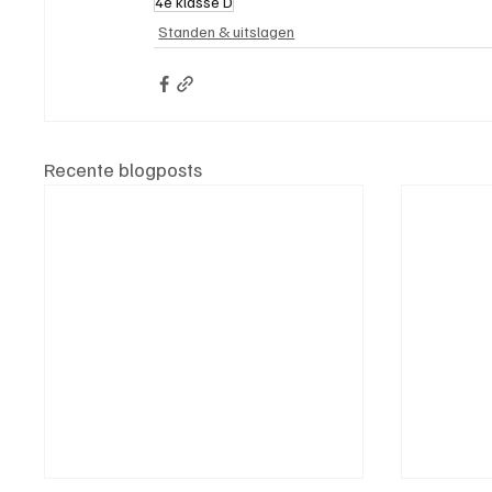
4e klasse D
Standen & uitslagen
Recente blogposts