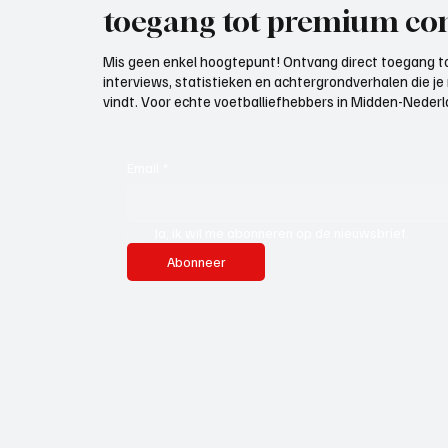
toegang tot premium con
Mis geen enkel hoogtepunt! Ontvang direct toegang to
interviews, statistieken en achtergrondverhalen die j
vindt. Voor echte voetballiefhebbers in Midden-Nederlan
Email
*
Ja, ik wil me abonneren op de nieuwsbrief.
Abonneer