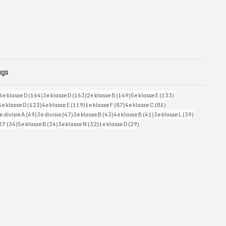
ags
228 posts
164 posts
163 posts
149 posts
133 posts
4e klasse D
(164)
3e klasse D
(163)
2e klasse B
(149)
5e klasse E
(133)
125 posts
123 posts
119 posts
87 posts
81 posts
5e klasse D
(123)
4e klasse E
(119)
1e klasse F
(87)
4e klasse C
(81)
7 posts
49 posts
47 posts
43 posts
41 posts
39 posts
e divisie A
(49)
3e divisie
(47)
3e klasse B
(43)
4e klasse B
(41)
3e klasse L
(39)
34 posts
34 posts
32 posts
29 posts
27
(34)
5e klasse B
(34)
3e klasse N
(32)
1e klasse D
(29)