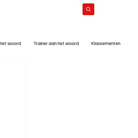
Contact
Abonneer
 het woord
Trainer aan het woord
Klassementen
eizoen
KM - Beste ploeg
richten
KM - Topscorer van de week