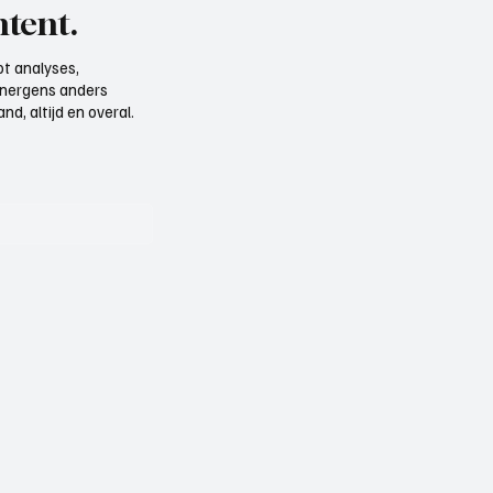
tent.
t analyses,
e nergens anders
d, altijd en overal.