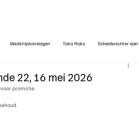
ategorieën
Donateurclubs
Sponsoren
Partners
Stichting MZS
Wedstrijdverslagen
Toko Roko
Scheidsrechter aan
KM - Minst gepasseerde ploeg
KM - Topscorer van het s
onde 22, 16 mei 2026
 voor promotie.
ter van de week
Het gesprek
Reclame
Algemene be
sbehoud.