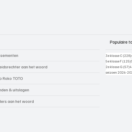
Populaire t
ssementen
3e klasse C
(228)
5e klasse F
(125)
5
eidsrechter aan het woord
2e klasse G
(57)
4
seizoen 2026-20
o Roko TOTO
nden & uitslagen
lers aan het woord