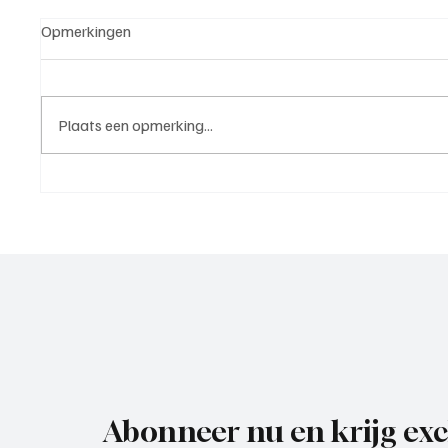
Opmerkingen
Plaats een opmerking...
5e klasse B(West 2),
4e divi
speelronde 25, 23 mei 2026
mei 20
Abonneer nu en krijg exc