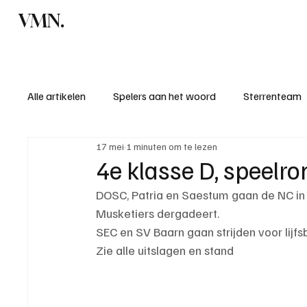
VMN.
Home
C
Alle artikelen
Spelers aan het woord
Sterrenteam
17 mei
1 minuten om te lezen
Standen & uitslagen
KM - Meest sportieve ploeg
4e klasse D, speelr
DOSC, Patria en Saestum gaan de NC in
KM - Meest scorende ploeg
Bekervoetbal
S
Musketiers dergadeert.
SEC en SV Baarn gaan strijden voor lijf
Zie alle uitslagen en stand
Introductie donateurclubs 26/27