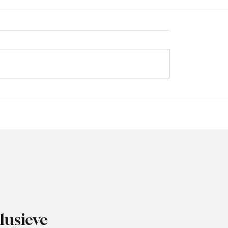
sie D, speelronde 30, 23
4e divisie A, speelronde
26
mei 2026.
lusieve