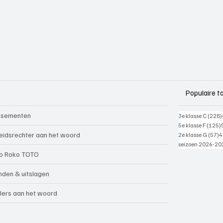
Populaire t
ssementen
3e klasse C
(228)
5e klasse F
(125)
5
eidsrechter aan het woord
2e klasse G
(57)
4
seizoen 2026-20
o Roko TOTO
nden & uitslagen
lers aan het woord