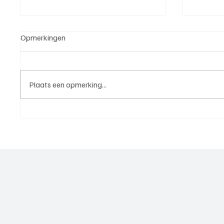
Opmerkingen
Plaats een opmerking...
5e klasse B(West 2),
4e divi
speelronde 25, 23 mei 2026
mei 20