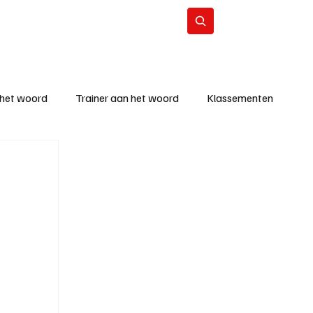
Contact
Abonneer
 het woord
Trainer aan het woord
Klassementen
eizoen
KM - Beste ploeg
richten
KM - Topscorer van de week