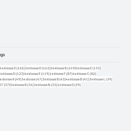
ags
228 posts
165 posts
163 posts
149 posts
133 posts
4e klasse D
(165)
3e klasse D
(163)
2e klasse B
(149)
5e klasse E
(133)
125 posts
123 posts
119 posts
87 posts
82 posts
5e klasse D
(123)
4e klasse E
(119)
1e klasse F
(87)
4e klasse C
(82)
7 posts
49 posts
47 posts
43 posts
41 posts
39 posts
e divisie A
(49)
3e divisie
(47)
3e klasse B
(43)
4e klasse B
(41)
3e klasse L
(39)
37 posts
34 posts
32 posts
29 posts
27
(37)
5e klasse B
(34)
3e klasse N
(32)
1e klasse D
(29)