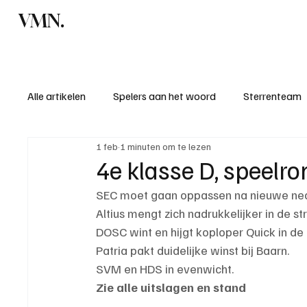
VMN.
Home
C
Alle artikelen
Spelers aan het woord
Sterrenteam
1 feb
1 minuten om te lezen
Standen & uitslagen
KM - Meest sportieve ploeg
4e klasse D, speelro
SEC moet gaan oppassen na nieuwe neder
KM - Meest scorende ploeg
Bekervoetbal
S
Altius mengt zich nadrukkelijker in de s
DOSC wint en hijgt koploper Quick in de
Patria pakt duidelijke winst bij Baarn.
Introductie donateurclubs 26/27
SVM en HDS in evenwicht.
Zie alle uitslagen en stand