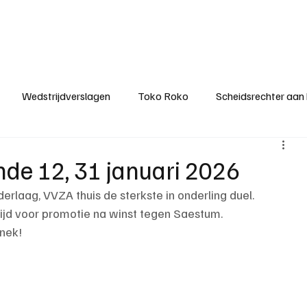
ategorieën
Donateurclubs
Sponsoren
Partners
Stichting MZS
Wedstrijdverslagen
Toko Roko
Scheidsrechter aan
KM - Minst gepasseerde ploeg
KM - Topscorer van het s
nde 12, 31 januari 2026
laag, VVZA thuis de sterkste in onderling duel.
ter van de week
Het gesprek
Reclame
Algemene be
trijd voor promotie na winst tegen Saestum.
 nek!