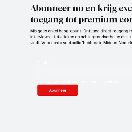
Abonneer nu en krijg exc
toegang tot premium con
Mis geen enkel hoogtepunt! Ontvang direct toegang to
interviews, statistieken en achtergrondverhalen die j
vindt. Voor echte voetballiefhebbers in Midden-Nederlan
Email
*
Ja, ik wil me abonneren op de nieuwsbrief.
Abonneer