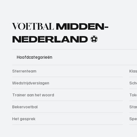
VOETBAL
MIDDEN-
NEDERLAND ⚽
Hoofdcategorieën
Sterrenteam
Kla
Wedstrijdverslagen
Sch
Trainer aan het woord
Tok
Bekervoetbal
Sta
Het gesprek
Spe