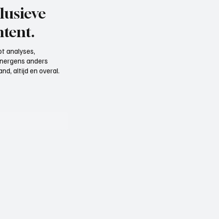
lusieve
tent.
t analyses,
e nergens anders
d, altijd en overal.