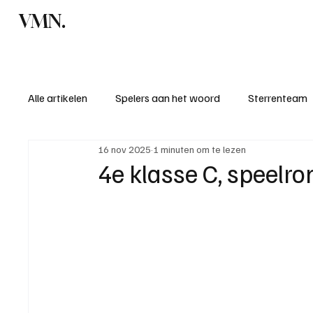
VMN.
Home
C
Alle artikelen
Spelers aan het woord
Sterrenteam
16 nov 2025
1 minuten om te lezen
Standen & uitslagen
KM - Meest sportieve ploeg
4e klasse C, speelr
KM - Meest scorende ploeg
Bekervoetbal
S
Introductie donateurclubs 26/27