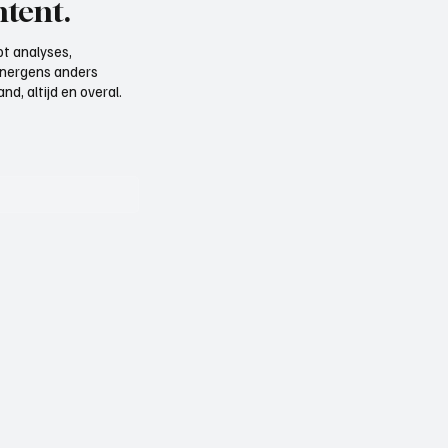
tent.
t analyses,
e nergens anders
d, altijd en overal.