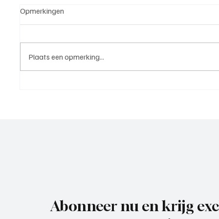
Opmerkingen
Plaats een opmerking...
5e klasse B(West 2),
4e divi
speelronde 25, 23 mei 2026
mei 20
Abonneer nu en krijg exc