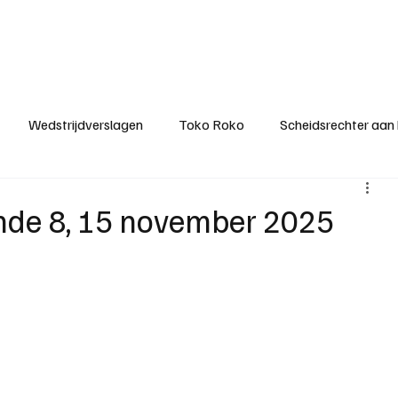
ategorieën
Donateurclubs
Sponsoren
Partners
Stichting MZS
Wedstrijdverslagen
Toko Roko
Scheidsrechter aan
KM - Minst gepasseerde ploeg
KM - Topscorer van het s
onde 8, 15 november 2025
ter van de week
Het gesprek
Reclame
Algemene be