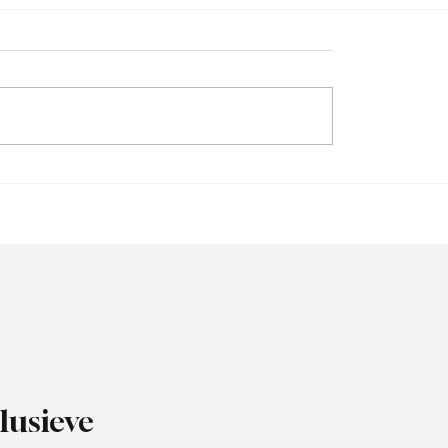
sie D, speelronde 30, 23
4e divisie A, speelronde
26
mei 2026.
lusieve