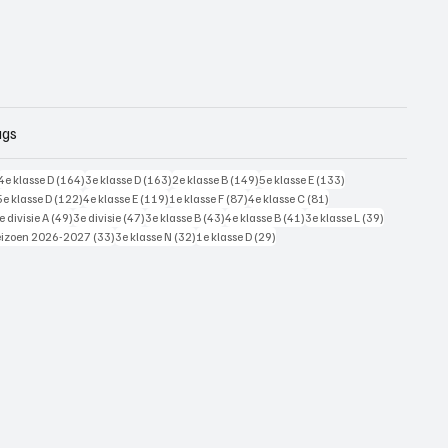
ags
228 posts
164 posts
163 posts
149 posts
133 posts
4e klasse D
(164)
3e klasse D
(163)
2e klasse B
(149)
5e klasse E
(133)
125 posts
122 posts
119 posts
87 posts
81 posts
5e klasse D
(122)
4e klasse E
(119)
1e klasse F
(87)
4e klasse C
(81)
7 posts
49 posts
47 posts
43 posts
41 posts
39 posts
e divisie A
(49)
3e divisie
(47)
3e klasse B
(43)
4e klasse B
(41)
3e klasse L
(39)
 posts
33 posts
32 posts
29 posts
eizoen 2026-2027
(33)
3e klasse N
(32)
1e klasse D
(29)