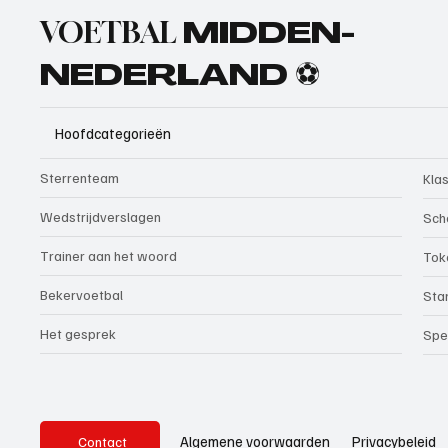
VOETBAL
MIDDEN-
NEDERLAND ⚽
Hoofdcategorieën
Sterrenteam
Kla
Wedstrijdverslagen
Sch
Trainer aan het woord
Tok
Bekervoetbal
Sta
Het gesprek
Spe
Privacybeleid
Algemene voorwaarden
Contact