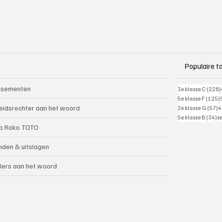
Populaire t
ssementen
3e klasse C
(228)
5e klasse F
(125)
5
eidsrechter aan het woord
2e klasse G
(57)
4
34
5e klasse B
(34)
s
o Roko TOTO
nden & uitslagen
lers aan het woord