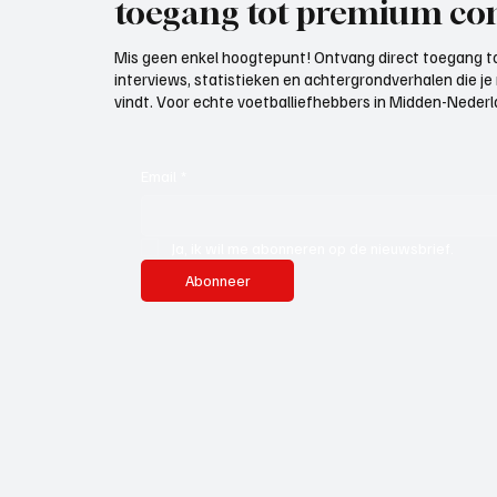
toegang tot premium con
Mis geen enkel hoogtepunt! Ontvang direct toegang to
interviews, statistieken en achtergrondverhalen die j
vindt. Voor echte voetballiefhebbers in Midden-Nederlan
Email
*
Ja, ik wil me abonneren op de nieuwsbrief.
Abonneer