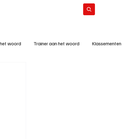
Contact
Abonneer
 het woord
Trainer aan het woord
Klassementen
eizoen
KM - Beste ploeg
richten
KM - Topscorer van de week