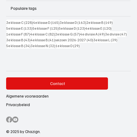
Populaire tags
228 posts
165 posts
163 posts
149 posts
3e klasse C
(228)
4e klasse D
(165)
3e klasse D
(163)
2e klasse B
(149)
133 posts
125 posts
123 posts
120 posts
5e klasse E
(133)
5e klasse F
(125)
5e klasse D
(123)
4e klasse E
(120)
87 posts
82 posts
57 posts
49 posts
47 pos
1e klasse F
(87)
4e klasse C
(82)
2e klasse G
(57)
4e divisie A
(49)
3e divisie
(47)
43 posts
41 posts
40 posts
39 posts
3e klasse B
(43)
4e klasse B
(41)
seizoen 2026-2027
(40)
3e klasse L
(39)
34 posts
32 posts
29 posts
5e klasse B
(34)
3e klasse N
(32)
1e klasse D
(29)
Contact
Algemene voorwaarden
Privacybeleid
© 2025 by Chazign.