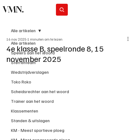
VMN.
Abonneer
Alle artikelen
16 nov 2025
1 minuten om te lezen
Alle artikelen
4e klasse B, speelronde 8, 15
Spelers aan het woord
november 2025
Sterrenteam
Wedstrijdverslagen
Toko Roko
Scheidsrechter aan het woord
Trainer aan het woord
Klassementen
Standen & uitslagen
KM - Meest sportieve ploeg
KM - Minst gepasseerde ploeg