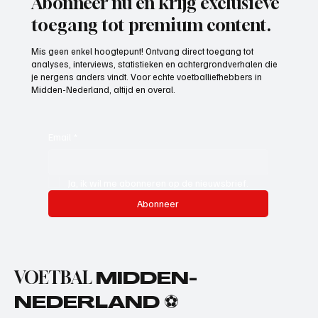
Abonneer nu en krijg exclusieve
toegang tot premium content.
Mis geen enkel hoogtepunt! Ontvang direct toegang tot
analyses, interviews, statistieken en achtergrondverhalen die
je nergens anders vindt. Voor echte voetballiefhebbers in
Midden-Nederland, altijd en overal.
Email
*
Ja, ik wil me abonneren op de nieuwsbrief.
Abonneer
VOETBAL
MIDDEN-
NEDERLAND ⚽