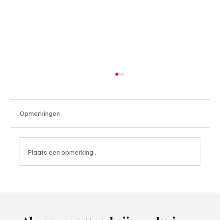
Opmerkingen
Plaats een opmerking...
4e divisie D, speelronde 30, 23 mei 2026