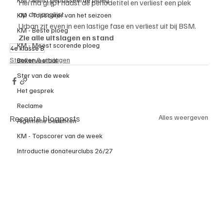
Hertha grijpt naast de periodetitel en verliest een plek 
op de ranglijst.
KM - Topscorer van het seizoen
Urban zit even in een lastige fase en verliest uit bij BSM.
KM - Beste ploeg
Zie alle uitslagen en stand
KM - Meest scorende ploeg
4e klasse B
Standen & uitslagen
Bekervoetbal
Ster van de week
Het gesprek
Reclame
Recente blogposts
Alles weergeven
Algemene berichten
KM - Topscorer van de week
Introductie donateurclubs 26/27