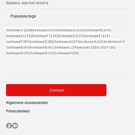
Spelers aan het woord
Populaire tags
228 posts
164 posts
163 posts
149 posts
3e klasse C
(228)
4e klasse D
(164)
3e klasse D
(163)
2e klasse B
(149)
133 posts
125 posts
123 posts
119 posts
5e klasse E
(133)
5e klasse F
(125)
5e klasse D
(123)
4e klasse E
(119)
87 posts
82 posts
57 posts
49 posts
47 pos
1e klasse F
(87)
4e klasse C
(82)
2e klasse G
(57)
4e divisie A
(49)
3e divisie
(47)
43 posts
41 posts
39 posts
35 posts
3e klasse B
(43)
4e klasse B
(41)
3e klasse L
(39)
seizoen 2026-2027
(35)
34 posts
32 posts
29 posts
5e klasse B
(34)
3e klasse N
(32)
1e klasse D
(29)
Contact
Algemene voorwaarden
Privacybeleid