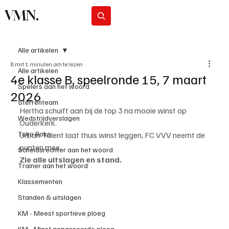
VMN.
Abonneer
Alle artikelen
8 mrt
1 minuten om te lezen
Alle artikelen
4e klasse B, speelronde 15, 7 maart
Spelers aan het woord
2026
Sterrenteam
Hertha schuift aan bij de top 3 na mooie winst op 
Wedstrijdverslagen
Ouderkerk.
Toko Roko
Urban Talent laat thuis winst leggen, FC VVV neemt de 
punten mee.
Scheidsrechter aan het woord
Zie alle uitslagen en stand.
Trainer aan het woord
Klassementen
Standen & uitslagen
KM - Meest sportieve ploeg
KM - Minst gepasseerde ploeg