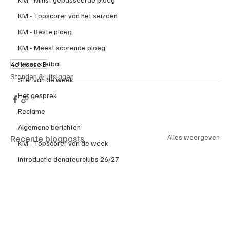
KM - Topscorer van het seizoen
KM - Beste ploeg
KM - Meest scorende ploeg
Bekervoetbal
4e klasse B
Standen & uitslagen
Ster van de week
Het gesprek
Reclame
Algemene berichten
Recente blogposts
Alles weergeven
KM - Topscorer van de week
Introductie donateurclubs 26/27