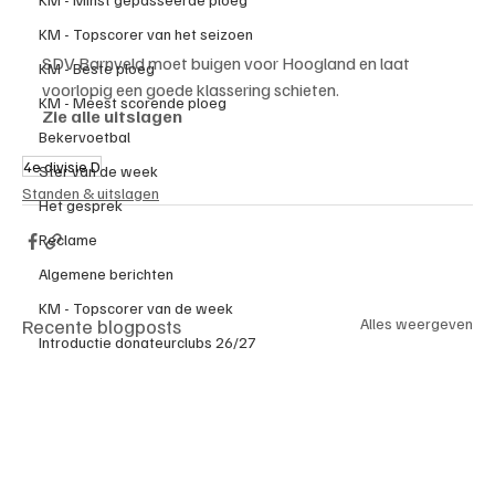
KM - Topscorer van het seizoen
SDV Barnveld moet buigen voor Hoogland en laat 
KM - Beste ploeg
voorlopig een goede klassering schieten.
KM - Meest scorende ploeg
Zie alle uitslagen 
Bekervoetbal
4e divisie D
Ster van de week
Standen & uitslagen
Het gesprek
Reclame
Algemene berichten
KM - Topscorer van de week
Recente blogposts
Alles weergeven
Introductie donateurclubs 26/27