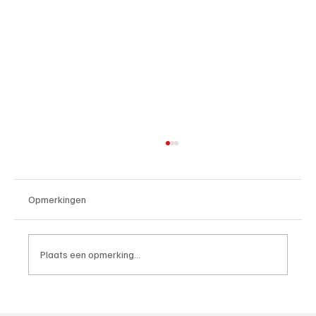
Opmerkingen
Plaats een opmerking...
4e divisie D, speelronde 30, 23 mei 2026