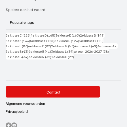
Spelers aan het woord
Populaire tags
228 posts
165 posts
163 posts
149 posts
3e klasse C
(228)
4e klasse D
(165)
3e klasse D
(163)
2e klasse B
(149)
133 posts
125 posts
123 posts
120 posts
5e klasse E
(133)
5e klasse F
(125)
5e klasse D
(123)
4e klasse E
(120)
87 posts
82 posts
57 posts
49 posts
47 pos
1e klasse F
(87)
4e klasse C
(82)
2e klasse G
(57)
4e divisie A
(49)
3e divisie
(47)
43 posts
41 posts
39 posts
38 posts
3e klasse B
(43)
4e klasse B
(41)
3e klasse L
(39)
seizoen 2026-2027
(38)
34 posts
32 posts
29 posts
5e klasse B
(34)
3e klasse N
(32)
1e klasse D
(29)
Contact
Algemene voorwaarden
Privacybeleid