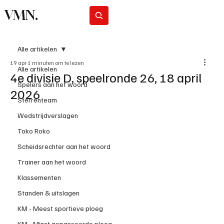
VMN.
Abonneer
Alle artikelen
19 apr
1 minuten om te lezen
Alle artikelen
4e divisie D, speelronde 26, 18 april
Spelers aan het woord
2026
Sterrenteam
Wedstrijdverslagen
Toko Roko
Scheidsrechter aan het woord
Trainer aan het woord
Klassementen
Standen & uitslagen
KM - Meest sportieve ploeg
KM - Minst gepasseerde ploeg