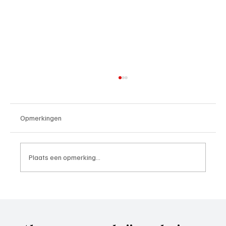
Opmerkingen
Plaats een opmerking...
4e divisie D, speelronde 30, 23 mei 2026