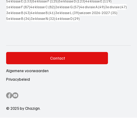
133 posts
125 posts
123 posts
119 posts
5e klasse E
(133)
5e klasse F
(125)
5e klasse D
(123)
4e klasse E
(119)
87 posts
82 posts
57 posts
49 posts
47 pos
1e klasse F
(87)
4e klasse C
(82)
2e klasse G
(57)
4e divisie A
(49)
3e divisie
(47)
43 posts
41 posts
39 posts
35 posts
3e klasse B
(43)
4e klasse B
(41)
3e klasse L
(39)
seizoen 2026-2027
(35)
34 posts
32 posts
29 posts
5e klasse B
(34)
3e klasse N
(32)
1e klasse D
(29)
Contact
Algemene voorwaarden
Privacybeleid
© 2025 by Chazign.