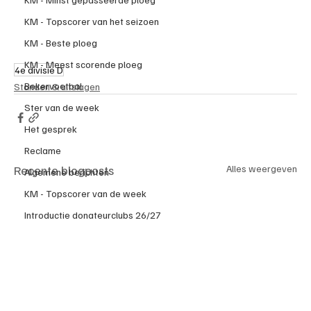
KM - Topscorer van het seizoen
KM - Beste ploeg
KM - Meest scorende ploeg
4e divisie D
Bekervoetbal
Standen & uitslagen
Ster van de week
Het gesprek
Reclame
Recente blogposts
Alles weergeven
Algemene berichten
KM - Topscorer van de week
Introductie donateurclubs 26/27