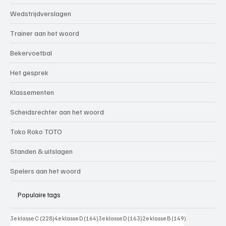
Wedstrijdverslagen
Trainer aan het woord
Bekervoetbal
Het gesprek
Klassementen
Scheidsrechter aan het woord
Toko Roko TOTO
Standen & uitslagen
Spelers aan het woord
Populaire tags
228 posts
164 posts
163 posts
149 posts
3e klasse C
(228)
4e klasse D
(164)
3e klasse D
(163)
2e klasse B
(149)