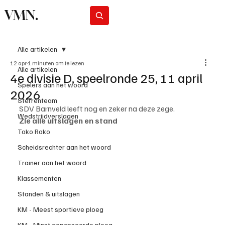
VMN.
Abonneer
Alle artikelen
12 apr
1 minuten om te lezen
Alle artikelen
4e divisie D, speelronde 25, 11 april
Spelers aan het woord
2026
Sterrenteam
SDV Barnveld leeft nog en zeker na deze zege.
Wedstrijdverslagen
Zie alle uitslagen en stand
Toko Roko
Scheidsrechter aan het woord
Trainer aan het woord
Klassementen
Standen & uitslagen
KM - Meest sportieve ploeg
KM - Minst gepasseerde ploeg