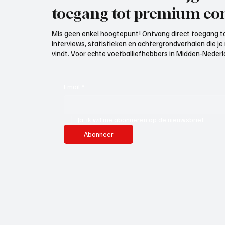
toegang tot premium con
Mis geen enkel hoogtepunt! Ontvang direct toegang to
interviews, statistieken en achtergrondverhalen die j
vindt. Voor echte voetballiefhebbers in Midden-Nederlan
Email
*
Ja, ik wil me abonneren op de nieuwsbrief.
Abonneer