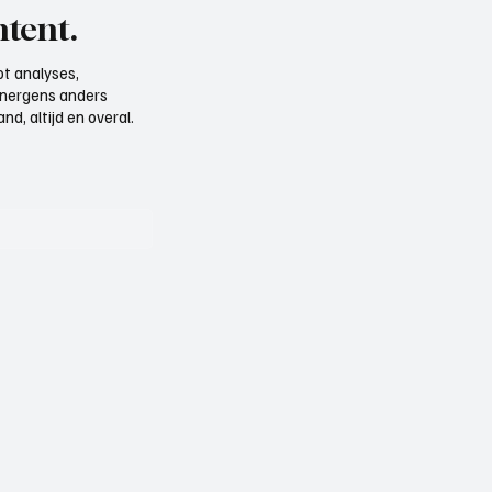
tent.
t analyses,
e nergens anders
d, altijd en overal.