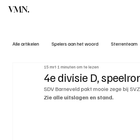
VMN.
Home
C
Alle artikelen
Spelers aan het woord
Sterrenteam
15 mrt
1 minuten om te lezen
Standen & uitslagen
KM - Meest sportieve ploeg
4e divisie D, speelr
SDV Barneveld pakt mooie zege bij SV
KM - Meest scorende ploeg
Bekervoetbal
S
Zie alle uitslagen en stand.
Introductie donateurclubs 26/27