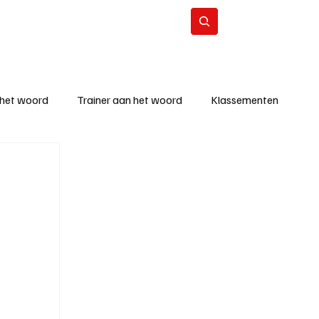
Contact
Abonneer
 het woord
Trainer aan het woord
Klassementen
eizoen
KM - Beste ploeg
richten
KM - Topscorer van de week