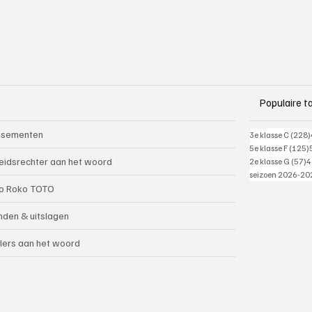
Populaire t
ssementen
3e klasse C
(228)
5e klasse F
(125)
5
eidsrechter aan het woord
2e klasse G
(57)
4
seizoen 2026-20
o Roko TOTO
nden & uitslagen
lers aan het woord