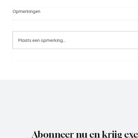
Opmerkingen
Plaats een opmerking...
5e klasse B(West 2),
4e divi
speelronde 25, 23 mei 2026
mei 20
Abonneer nu en krijg exc