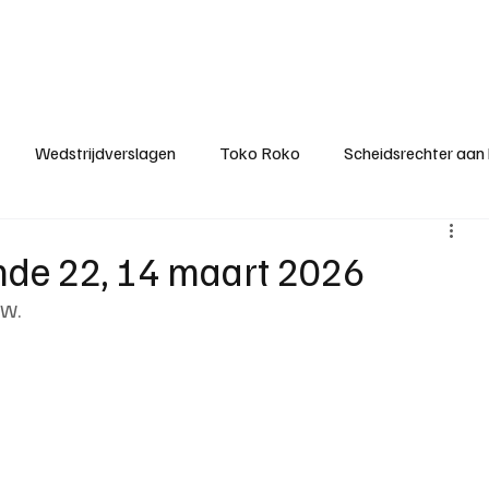
ategorieën
Donateurclubs
Sponsoren
Partners
Stichting MZS
Wedstrijdverslagen
Toko Roko
Scheidsrechter aan
KM - Minst gepasseerde ploeg
KM - Topscorer van het s
onde 22, 14 maart 2026
ZW.
ter van de week
Het gesprek
Reclame
Algemene be