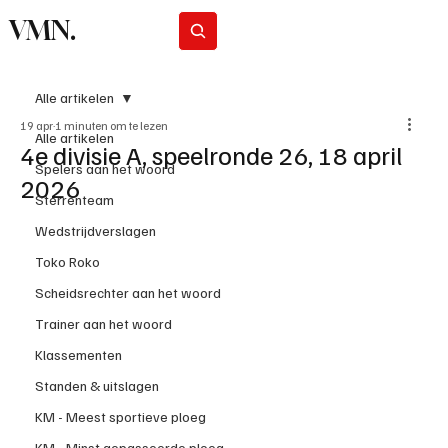
VMN.
Abonneer
Alle artikelen
19 apr
1 minuten om te lezen
Alle artikelen
4e divisie A, speelronde 26, 18 april
Spelers aan het woord
2026
Sterrenteam
Wedstrijdverslagen
Toko Roko
Scheidsrechter aan het woord
Trainer aan het woord
Klassementen
Standen & uitslagen
KM - Meest sportieve ploeg
KM - Minst gepasseerde ploeg