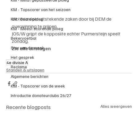
KM - Topscorer van het seizoen
Victoria doet uitstekende zaken door bij DEM de 
KM - Beste ploeg
overwinning te grijpen.
KM - Meest scorende ploeg
JOS/W grijpt de kopposiite echter Purmersteijn speelt 
Bekervoetbal
zondag.
Ster van de week
Zie alle uitslagen
Het gesprek
4e divisie A
Reclame
Standen & uitslagen
Algemene berichten
KM - Topscorer van de week
Introductie donateurclubs 26/27
Recente blogposts
Alles weergeven