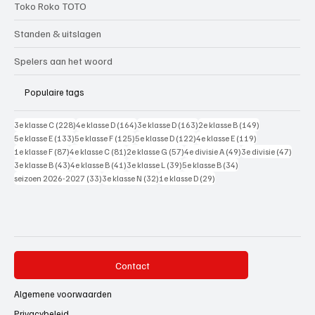
Toko Roko TOTO
Standen & uitslagen
Spelers aan het woord
Populaire tags
228 posts
164 posts
163 posts
149 posts
3e klasse C
(228)
4e klasse D
(164)
3e klasse D
(163)
2e klasse B
(149)
133 posts
125 posts
122 posts
119 posts
5e klasse E
(133)
5e klasse F
(125)
5e klasse D
(122)
4e klasse E
(119)
87 posts
81 posts
57 posts
49 posts
47 pos
1e klasse F
(87)
4e klasse C
(81)
2e klasse G
(57)
4e divisie A
(49)
3e divisie
(47)
43 posts
41 posts
39 posts
34 posts
3e klasse B
(43)
4e klasse B
(41)
3e klasse L
(39)
5e klasse B
(34)
33 posts
32 posts
29 posts
seizoen 2026-2027
(33)
3e klasse N
(32)
1e klasse D
(29)
Contact
Algemene voorwaarden
Privacybeleid