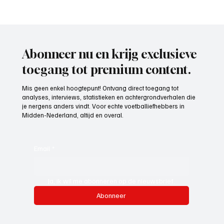
4e divisie D, speelronde 30, 23 mei 2026
Abonneer nu en krijg exclusieve
toegang tot premium content.
Mis geen enkel hoogtepunt! Ontvang direct toegang tot
analyses, interviews, statistieken en achtergrondverhalen die
je nergens anders vindt. Voor echte voetballiefhebbers in
Midden-Nederland, altijd en overal.
Email
*
Ja, ik wil me abonneren op de nieuwsbrief.
Abonneer