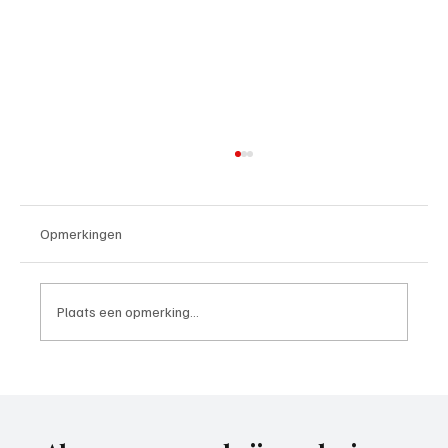
Opmerkingen
Plaats een opmerking...
4e divisie D, speelronde 30, 23 mei 2026