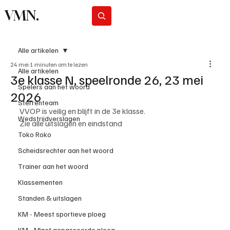
VMN.
Abonneer
Alle artikelen
24 mei
1 minuten om te lezen
Alle artikelen
3e klasse N, speelronde 26, 23 mei
Spelers aan het woord
2026
Sterrenteam
VVOP is veilig en blijft in de 3e klasse.
Wedstrijdverslagen
Zie alle uitslagen en eindstand
Toko Roko
Scheidsrechter aan het woord
Trainer aan het woord
Klassementen
Standen & uitslagen
KM - Meest sportieve ploeg
KM - Minst gepasseerde ploeg