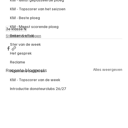
KM - Topscorer van het seizoen
KM - Beste ploeg
KM - Meest scorende ploeg
3e klasse N
Bekervoetbal
Standen & uitslagen
Ster van de week
Het gesprek
Reclame
Recente blogposts
Alles weergeven
Algemene berichten
KM - Topscorer van de week
Introductie donateurclubs 26/27