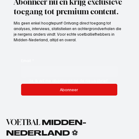
Abonneer nu en krijg exclusieve
toegang tot premium content.
Mis geen enkel hoogtepunt! Ontvang direct toegang tot
analyses, interviews, statistieken en achtergrondverhalen die
je nergens anders vindt. Voor echte voetballiefhebbers in
Midden-Nederland, altijd en overal.
Email
*
Ja, ik wil me abonneren op de nieuwsbrief.
Abonneer
VOETBAL
MIDDEN-
NEDERLAND ⚽