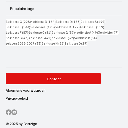
Populaire tags
228 posts
164 posts
163 posts
149 posts
3e klasse C
(228)
4e klasse D
(164)
3e klasse D
(163)
2e klasse B
(149)
133 posts
125 posts
122 posts
119 posts
5e klasse E
(133)
5e klasse F
(125)
5e klasse D
(122)
4e klasse E
(119)
87 posts
81 posts
57 posts
49 posts
47 pos
1e klasse F
(87)
4e klasse C
(81)
2e klasse G
(57)
4e divisie A
(49)
3e divisie
(47)
43 posts
41 posts
39 posts
34 posts
3e klasse B
(43)
4e klasse B
(41)
3e klasse L
(39)
5e klasse B
(34)
33 posts
32 posts
29 posts
seizoen 2026-2027
(33)
3e klasse N
(32)
1e klasse D
(29)
Contact
Algemene voorwaarden
Privacybeleid
© 2025 by Chazign.