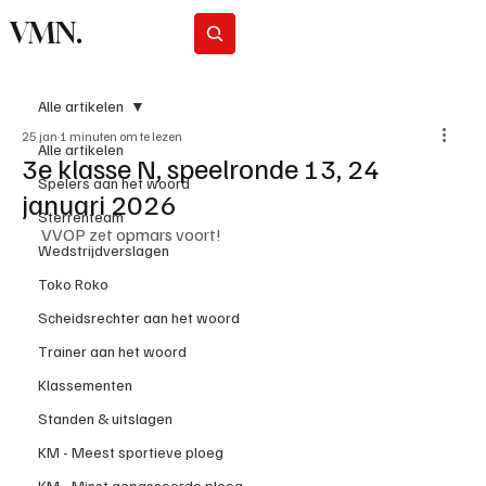
VMN.
Abonneer
Alle artikelen
25 jan
1 minuten om te lezen
Alle artikelen
3e klasse N, speelronde 13, 24
Spelers aan het woord
januari 2026
Sterrenteam
VVOP zet opmars voort!
Wedstrijdverslagen
Toko Roko
Scheidsrechter aan het woord
Trainer aan het woord
Klassementen
Standen & uitslagen
KM - Meest sportieve ploeg
KM - Minst gepasseerde ploeg