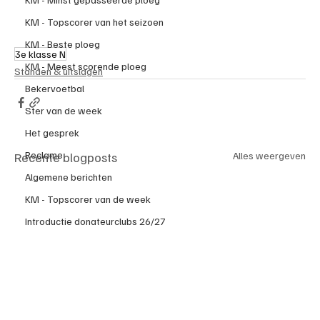
KM - Topscorer van het seizoen
KM - Beste ploeg
3e klasse N
KM - Meest scorende ploeg
Standen & uitslagen
Bekervoetbal
Ster van de week
Het gesprek
Reclame
Recente blogposts
Alles weergeven
Algemene berichten
KM - Topscorer van de week
Introductie donateurclubs 26/27