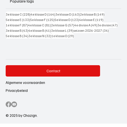
Populaire tags
228 posts
164 posts
163 posts
149 posts
3e klasse C
(228)
4e klasse D
(164)
3e klasse D
(163)
2e klasse B
(149)
133 posts
125 posts
123 posts
119 posts
5e klasse E
(133)
5e klasse F
(125)
5e klasse D
(123)
4e klasse E
(119)
87 posts
81 posts
57 posts
49 posts
47 pos
1e klasse F
(87)
4e klasse C
(81)
2e klasse G
(57)
4e divisie A
(49)
3e divisie
(47)
43 posts
41 posts
39 posts
34 posts
3e klasse B
(43)
4e klasse B
(41)
3e klasse L
(39)
seizoen 2026-2027
(34)
34 posts
32 posts
29 posts
5e klasse B
(34)
3e klasse N
(32)
1e klasse D
(29)
Contact
Algemene voorwaarden
Privacybeleid
© 2025 by Chazign.