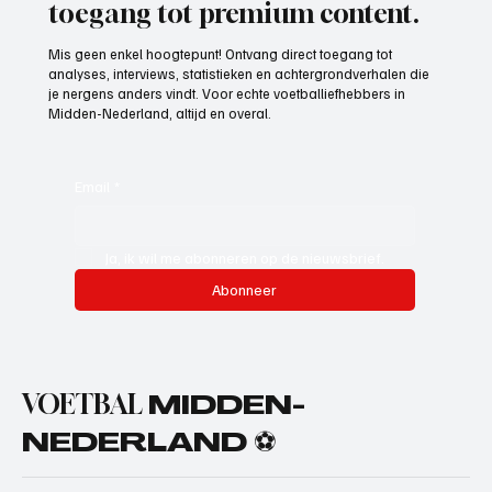
toegang tot premium content.
Mis geen enkel hoogtepunt! Ontvang direct toegang tot
analyses, interviews, statistieken en achtergrondverhalen die
je nergens anders vindt. Voor echte voetballiefhebbers in
Midden-Nederland, altijd en overal.
Email
*
Ja, ik wil me abonneren op de nieuwsbrief.
Abonneer
VOETBAL
MIDDEN-
NEDERLAND ⚽