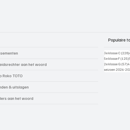
Populaire t
ssementen
3e klasse C
(228)
5e klasse F
(125)
5
eidsrechter aan het woord
2e klasse G
(57)
4
seizoen 2026-20
o Roko TOTO
nden & uitslagen
lers aan het woord