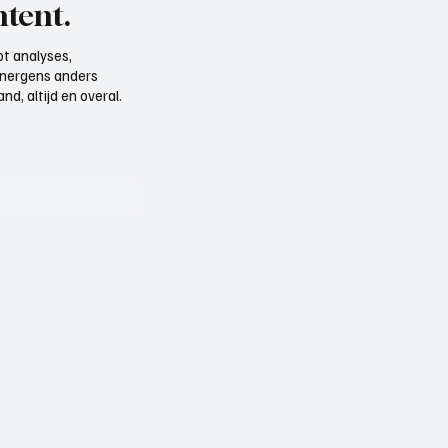
tent.
t analyses,
e nergens anders
d, altijd en overal.