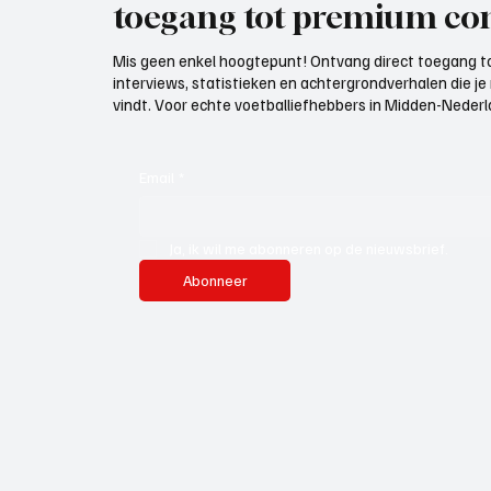
toegang tot premium con
Mis geen enkel hoogtepunt! Ontvang direct toegang to
interviews, statistieken en achtergrondverhalen die j
vindt. Voor echte voetballiefhebbers in Midden-Nederlan
Email
*
Ja, ik wil me abonneren op de nieuwsbrief.
Abonneer