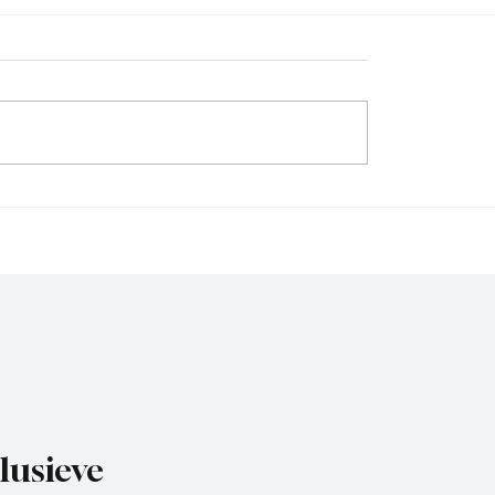
sie D, speelronde 30, 23
4e divisie A, speelronde
26
mei 2026.
lusieve