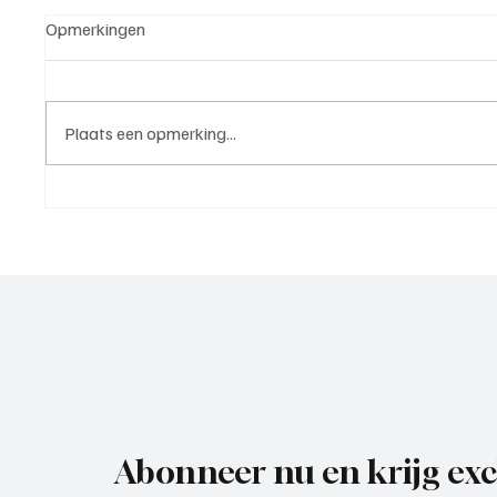
Opmerkingen
Plaats een opmerking...
5e klasse B(West 2),
4e divi
speelronde 25, 23 mei 2026
mei 20
Abonneer nu en krijg exc