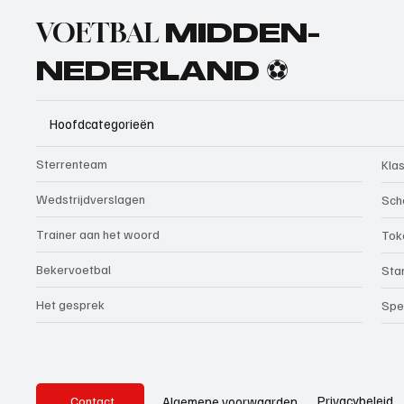
VOETBAL
MIDDEN-
NEDERLAND ⚽
Hoofdcategorieën
Sterrenteam
Kla
Wedstrijdverslagen
Sch
Trainer aan het woord
Tok
Bekervoetbal
Sta
Het gesprek
Spe
Privacybeleid
Algemene voorwaarden
Contact