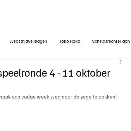
ategorieën
Donateurclubs
Sponsoren
Partners
Stichting MZS
Wedstrijdverslagen
Toko Roko
Scheidsrechter aan
KM - Minst gepasseerde ploeg
KM - Topscorer van het s
 speelronde 4 - 11 oktober
ter van de week
Het gesprek
Reclame
Algemene be
smaak van vorige week weg door de zege te pakken!