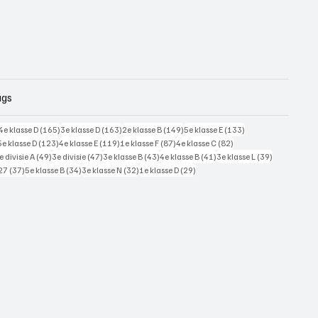
ags
228 posts
165 posts
163 posts
149 posts
133 posts
4e klasse D
(165)
3e klasse D
(163)
2e klasse B
(149)
5e klasse E
(133)
125 posts
123 posts
119 posts
87 posts
82 posts
5e klasse D
(123)
4e klasse E
(119)
1e klasse F
(87)
4e klasse C
(82)
7 posts
49 posts
47 posts
43 posts
41 posts
39 posts
e divisie A
(49)
3e divisie
(47)
3e klasse B
(43)
4e klasse B
(41)
3e klasse L
(39)
37 posts
34 posts
32 posts
29 posts
27
(37)
5e klasse B
(34)
3e klasse N
(32)
1e klasse D
(29)