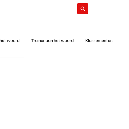
Contact
Abonneer
 het woord
Trainer aan het woord
Klassementen
eizoen
KM - Beste ploeg
richten
KM - Topscorer van de week