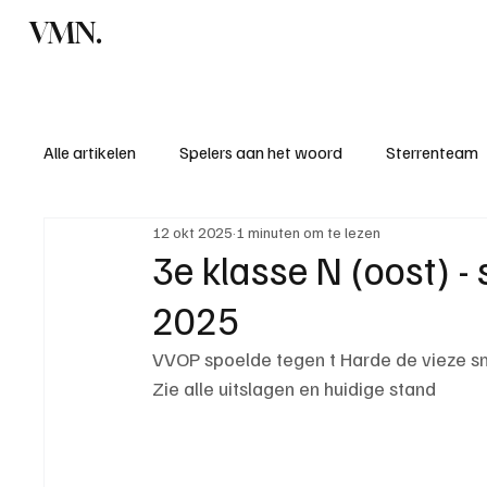
VMN.
Home
C
Alle artikelen
Spelers aan het woord
Sterrenteam
12 okt 2025
1 minuten om te lezen
Standen & uitslagen
KM - Meest sportieve ploeg
3e klasse N (oost) -
2025
KM - Meest scorende ploeg
Bekervoetbal
S
VVOP spoelde tegen t Harde de vieze 
Zie alle uitslagen en huidige stand
Introductie donateurclubs 26/27