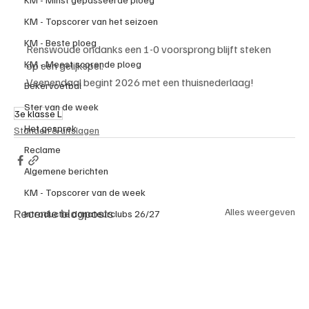
KM - Topscorer van het seizoen
KM - Beste ploeg
Renswoude ondanks een 1-0 voorsprong blijft steken 
KM - Meest scorende ploeg
op een gelijkspel.
Veenendaal begint 2026 met een thuisnederlaag!
Bekervoetbal
Ster van de week
3e klasse L
Het gesprek
Standen & uitslagen
Reclame
Algemene berichten
KM - Topscorer van de week
Recente blogposts
Alles weergeven
Introductie donateurclubs 26/27