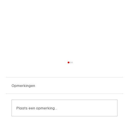
Opmerkingen
Plaats een opmerking...
4e divisie D, speelronde 30, 23 mei 2026