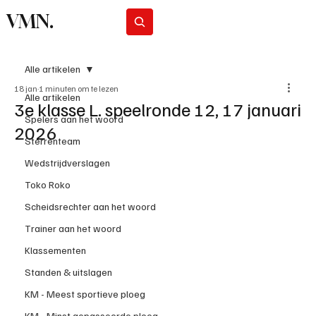
VMN.
Abonneer
Alle artikelen
18 jan
1 minuten om te lezen
Alle artikelen
3e klasse L. speelronde 12, 17 januari
Spelers aan het woord
2026
Sterrenteam
Wedstrijdverslagen
Toko Roko
Scheidsrechter aan het woord
Trainer aan het woord
Klassementen
Standen & uitslagen
KM - Meest sportieve ploeg
KM - Minst gepasseerde ploeg