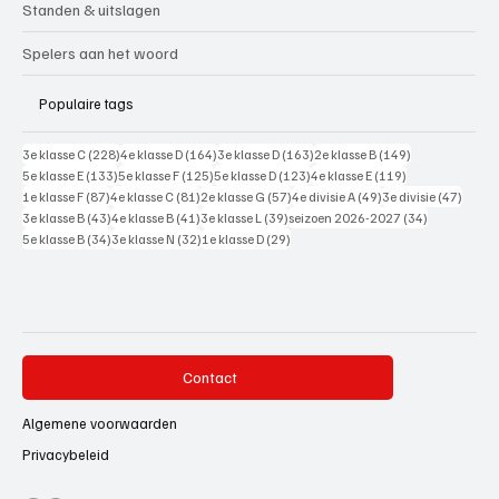
Standen & uitslagen
Spelers aan het woord
Populaire tags
228 posts
164 posts
163 posts
149 posts
3e klasse C
(228)
4e klasse D
(164)
3e klasse D
(163)
2e klasse B
(149)
133 posts
125 posts
123 posts
119 posts
5e klasse E
(133)
5e klasse F
(125)
5e klasse D
(123)
4e klasse E
(119)
87 posts
81 posts
57 posts
49 posts
47 pos
1e klasse F
(87)
4e klasse C
(81)
2e klasse G
(57)
4e divisie A
(49)
3e divisie
(47)
43 posts
41 posts
39 posts
34 posts
3e klasse B
(43)
4e klasse B
(41)
3e klasse L
(39)
seizoen 2026-2027
(34)
34 posts
32 posts
29 posts
5e klasse B
(34)
3e klasse N
(32)
1e klasse D
(29)
Contact
Algemene voorwaarden
Privacybeleid