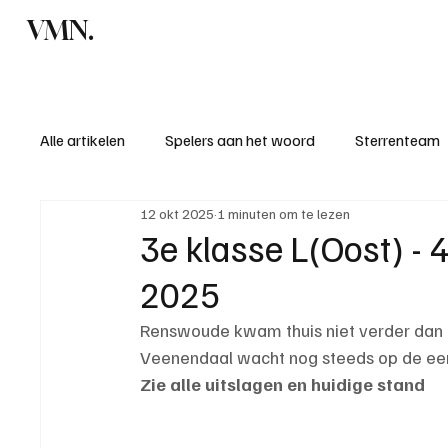
VMN.
Home
C
Alle artikelen
Spelers aan het woord
Sterrenteam
12 okt 2025
1 minuten om te lezen
Standen & uitslagen
KM - Meest sportieve ploeg
3e klasse L(Oost) - 
2025
KM - Meest scorende ploeg
Bekervoetbal
S
Renswoude kwam thuis niet verder dan 
Veenendaal wacht nog steeds op de eer
Introductie donateurclubs 26/27
Zie alle uitslagen en huidige stand