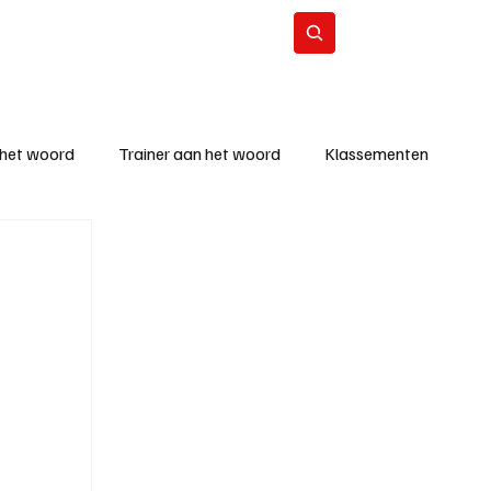
Contact
Abonneer
 het woord
Trainer aan het woord
Klassementen
eizoen
KM - Beste ploeg
richten
KM - Topscorer van de week