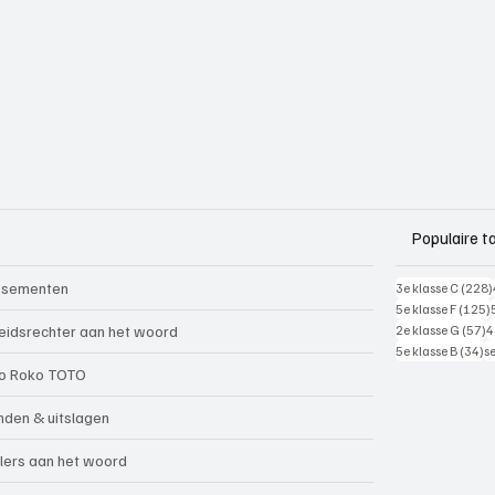
Populaire t
ssementen
3e klasse C
(228)
5e klasse F
(125)
5
eidsrechter aan het woord
2e klasse G
(57)
4
34
5e klasse B
(34)
s
o Roko TOTO
nden & uitslagen
lers aan het woord