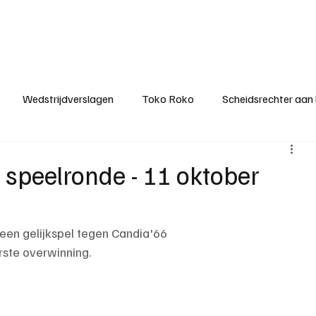
ategorieën
Donateurclubs
Sponsoren
Partners
Stichting MZS
Wedstrijdverslagen
Toko Roko
Scheidsrechter aan
KM - Minst gepasseerde ploeg
KM - Topscorer van het s
4 speelronde - 11 oktober
ter van de week
Het gesprek
Reclame
Algemene be
een gelijkspel tegen Candia'66
ste overwinning.