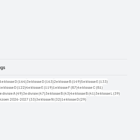
ags
228 posts
164 posts
163 posts
149 posts
133 posts
4e klasse D
(164)
3e klasse D
(163)
2e klasse B
(149)
5e klasse E
(133)
125 posts
122 posts
119 posts
87 posts
81 posts
5e klasse D
(122)
4e klasse E
(119)
1e klasse F
(87)
4e klasse C
(81)
7 posts
49 posts
47 posts
43 posts
41 posts
39 posts
e divisie A
(49)
3e divisie
(47)
3e klasse B
(43)
4e klasse B
(41)
3e klasse L
(39)
 posts
33 posts
32 posts
29 posts
eizoen 2026-2027
(33)
3e klasse N
(32)
1e klasse D
(29)