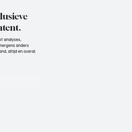
lusieve
tent.
t analyses,
e nergens anders
d, altijd en overal.