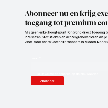
Abonneer nu en krijg exc
toegang tot premium con
Mis geen enkel hoogtepunt! Ontvang direct toegang to
interviews, statistieken en achtergrondverhalen die j
vindt. Voor echte voetballiefhebbers in Midden-Nederlan
Email
*
Ja, ik wil me abonneren op de nieuwsbrief.
Abonneer