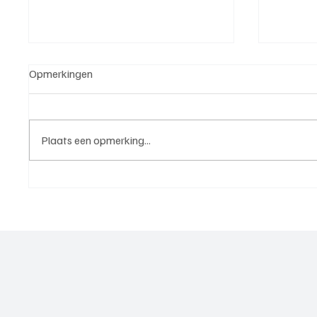
Opmerkingen
Plaats een opmerking...
5e klasse B(West 2),
4e divi
speelronde 25, 23 mei 2026
mei 20