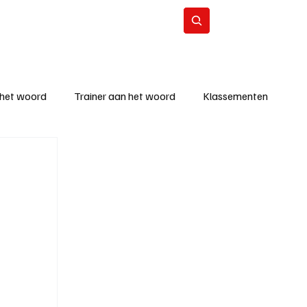
Contact
Abonneer
 het woord
Trainer aan het woord
Klassementen
eizoen
KM - Beste ploeg
richten
KM - Topscorer van de week