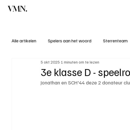
VMN.
Home
C
Alle artikelen
Spelers aan het woord
Sterrenteam
5 okt 2025
1 minuten om te lezen
Standen & uitslagen
KM - Meest sportieve ploeg
3e klasse D - speelr
Jonathan en SCH'44 deze 2 donateur clu
KM - Meest scorende ploeg
Bekervoetbal
S
Introductie donateurclubs 26/27