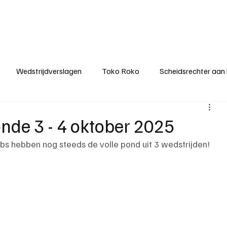
ategorieën
Donateurclubs
Sponsoren
Partners
Stichting MZS
Wedstrijdverslagen
Toko Roko
Scheidsrechter aan
KM - Minst gepasseerde ploeg
KM - Topscorer van het s
onde 3 - 4 oktober 2025
bs hebben nog steeds de volle pond uit 3 wedstrijden!
ter van de week
Het gesprek
Reclame
Algemene be