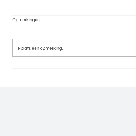
Opmerkingen
Plaats een opmerking...
5e klasse B(West 2),
4e divi
speelronde 25, 23 mei 2026
mei 20