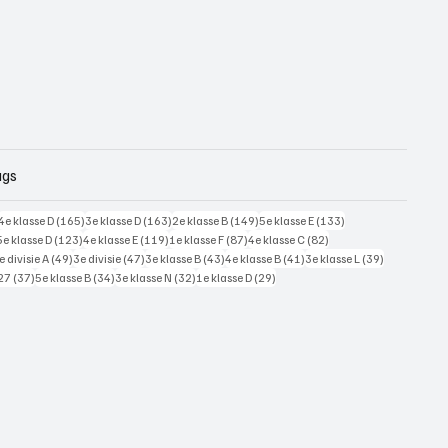
ags
228 posts
165 posts
163 posts
149 posts
133 posts
4e klasse D
(165)
3e klasse D
(163)
2e klasse B
(149)
5e klasse E
(133)
125 posts
123 posts
119 posts
87 posts
82 posts
5e klasse D
(123)
4e klasse E
(119)
1e klasse F
(87)
4e klasse C
(82)
7 posts
49 posts
47 posts
43 posts
41 posts
39 posts
e divisie A
(49)
3e divisie
(47)
3e klasse B
(43)
4e klasse B
(41)
3e klasse L
(39)
37 posts
34 posts
32 posts
29 posts
27
(37)
5e klasse B
(34)
3e klasse N
(32)
1e klasse D
(29)