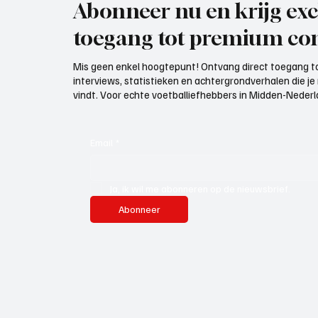
Abonneer nu en krijg exc
toegang tot premium con
Mis geen enkel hoogtepunt! Ontvang direct toegang to
interviews, statistieken en achtergrondverhalen die j
vindt. Voor echte voetballiefhebbers in Midden-Nederlan
Email
*
Ja, ik wil me abonneren op de nieuwsbrief.
Abonneer