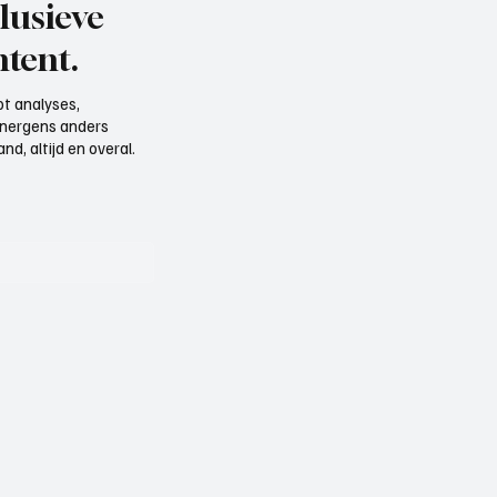
lusieve
tent.
t analyses,
e nergens anders
d, altijd en overal.