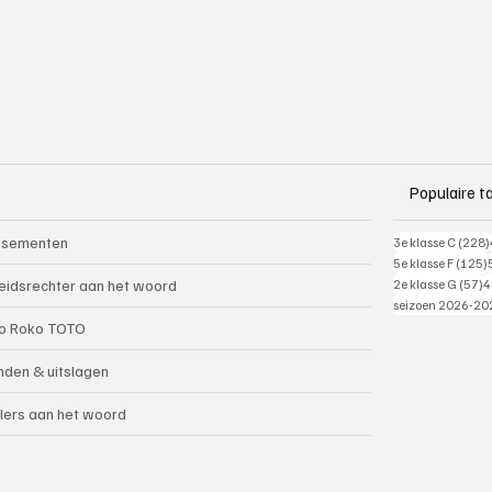
Populaire t
ssementen
3e klasse C
(228)
5e klasse F
(125)
5
eidsrechter aan het woord
2e klasse G
(57)
4
seizoen 2026-20
o Roko TOTO
nden & uitslagen
lers aan het woord