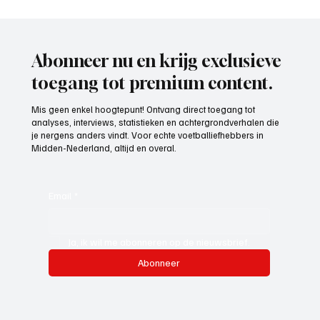
4e divisie D, speelronde 30, 23 mei 2026
Abonneer nu en krijg exclusieve
toegang tot premium content.
Mis geen enkel hoogtepunt! Ontvang direct toegang tot
analyses, interviews, statistieken en achtergrondverhalen die
je nergens anders vindt. Voor echte voetballiefhebbers in
Midden-Nederland, altijd en overal.
Email
*
Ja, ik wil me abonneren op de nieuwsbrief.
Abonneer