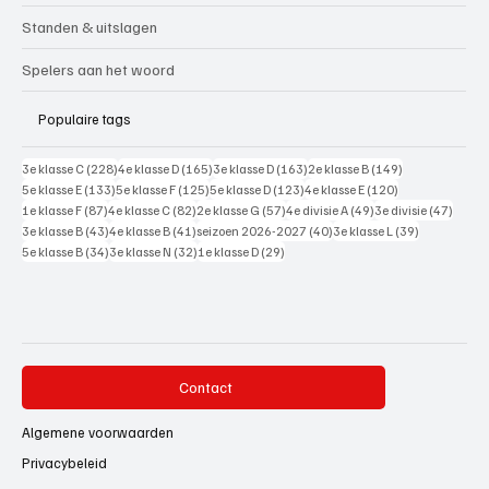
Standen & uitslagen
Spelers aan het woord
Populaire tags
228 posts
165 posts
163 posts
149 posts
3e klasse C
(228)
4e klasse D
(165)
3e klasse D
(163)
2e klasse B
(149)
133 posts
125 posts
123 posts
120 posts
5e klasse E
(133)
5e klasse F
(125)
5e klasse D
(123)
4e klasse E
(120)
87 posts
82 posts
57 posts
49 posts
47 pos
1e klasse F
(87)
4e klasse C
(82)
2e klasse G
(57)
4e divisie A
(49)
3e divisie
(47)
43 posts
41 posts
40 posts
39 posts
3e klasse B
(43)
4e klasse B
(41)
seizoen 2026-2027
(40)
3e klasse L
(39)
34 posts
32 posts
29 posts
5e klasse B
(34)
3e klasse N
(32)
1e klasse D
(29)
Contact
Algemene voorwaarden
Privacybeleid