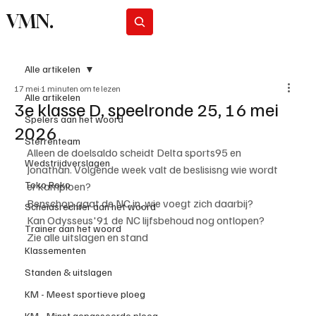
VMN.
Abonneer
Alle artikelen
17 mei
1 minuten om te lezen
Alle artikelen
3e klasse D, speelronde 25, 16 mei
Spelers aan het woord
2026
Sterrenteam
Alleen de doelsaldo scheidt Delta sports95 en 
Wedstrijdverslagen
Jonathan. Volgende week valt de beslisisng wie wordt 
Toko Roko
er kampioen?
Benschop gaat de NC in, wie voegt zich daarbij? 
Scheidsrechter aan het woord
Kan Odysseus'91 de NC lijfsbehoud nog ontlopen?
Trainer aan het woord
Zie alle uitslagen en stand
Klassementen
Standen & uitslagen
KM - Meest sportieve ploeg
KM - Minst gepasseerde ploeg