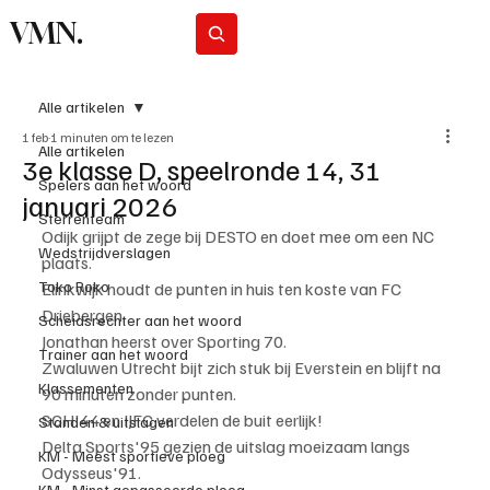
VMN.
Abonneer
Alle artikelen
1 feb
1 minuten om te lezen
Alle artikelen
3e klasse D, speelronde 14, 31
Spelers aan het woord
januari 2026
Sterrenteam
Odijk grijpt de zege bij DESTO en doet mee om een NC 
Wedstrijdverslagen
plaats.
Toko Roko
Elinkwijk houdt de punten in huis ten koste van FC 
Driebergen.
Scheidsrechter aan het woord
Jonathan heerst over Sporting 70.
Trainer aan het woord
Zwaluwen Utrecht bijt zich stuk bij Everstein en blijft na 
Klassementen
90 minuten zonder punten.
SCH'44 en IJFC verdelen de buit eerlijk!
Standen & uitslagen
Delta Sports'95 gezien de uitslag moeizaam langs 
KM - Meest sportieve ploeg
Odysseus'91.
KM - Minst gepasseerde ploeg