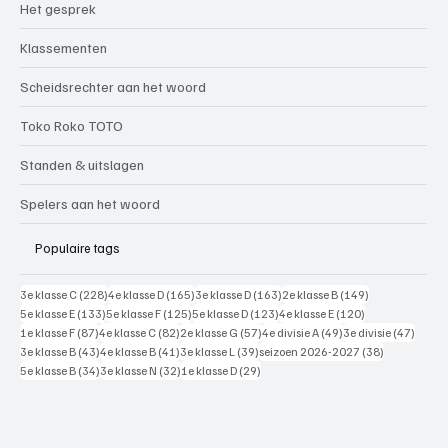
Het gesprek
Klassementen
Scheidsrechter aan het woord
Toko Roko TOTO
Standen & uitslagen
Spelers aan het woord
Populaire tags
228 posts
165 posts
163 posts
149 posts
3e klasse C
(228)
4e klasse D
(165)
3e klasse D
(163)
2e klasse B
(149)
133 posts
125 posts
123 posts
120 posts
5e klasse E
(133)
5e klasse F
(125)
5e klasse D
(123)
4e klasse E
(120)
87 posts
82 posts
57 posts
49 posts
47 pos
1e klasse F
(87)
4e klasse C
(82)
2e klasse G
(57)
4e divisie A
(49)
3e divisie
(47)
43 posts
41 posts
39 posts
38 posts
3e klasse B
(43)
4e klasse B
(41)
3e klasse L
(39)
seizoen 2026-2027
(38)
34 posts
32 posts
29 posts
5e klasse B
(34)
3e klasse N
(32)
1e klasse D
(29)