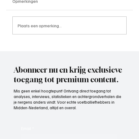
Opmerkingen
Plaats een opmerking...
4e divisie D, speelronde 30, 23 mei 2026
Abonneer nu en krijg exclusieve
toegang tot premium content.
Mis geen enkel hoogtepunt! Ontvang direct toegang tot
analyses, interviews, statistieken en achtergrondverhalen die
je nergens anders vindt. Voor echte voetballiefhebbers in
Midden-Nederland, altijd en overal.
Email
*