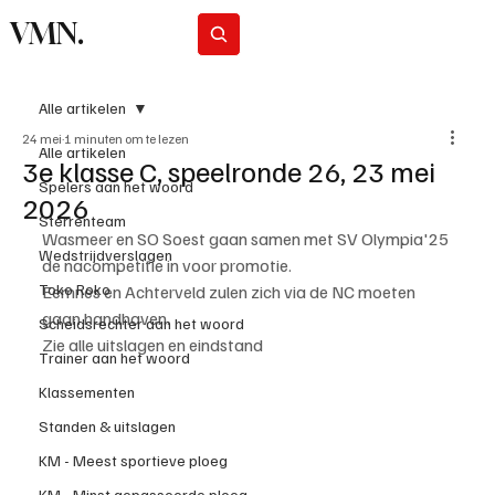
VMN.
Abonneer
Alle artikelen
24 mei
1 minuten om te lezen
Alle artikelen
3e klasse C, speelronde 26, 23 mei
Spelers aan het woord
2026
Sterrenteam
Wasmeer en SO Soest gaan samen met SV Olympia'25 
Wedstrijdverslagen
de nacompetitie in voor promotie.
Toko Roko
Eemnes en Achterveld zulen zich via de NC moeten 
gaan handhaven.
Scheidsrechter aan het woord
Zie alle uitslagen en eindstand
Trainer aan het woord
Klassementen
Standen & uitslagen
KM - Meest sportieve ploeg
KM - Minst gepasseerde ploeg