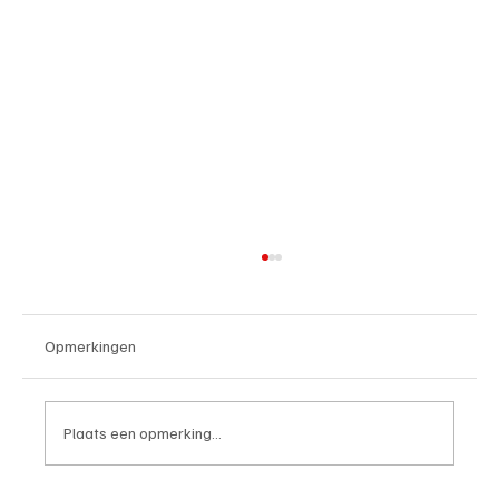
Opmerkingen
Plaats een opmerking...
4e divisie D, speelronde 30, 23 mei 2026