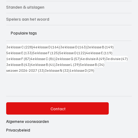
Standen & uitslagen
Spelers aan het woord
Populaire tags
228 posts
164 posts
163 posts
149 posts
3e klasse C
(228)
4e klasse D
(164)
3e klasse D
(163)
2e klasse B
(149)
133 posts
125 posts
122 posts
119 posts
5e klasse E
(133)
5e klasse F
(125)
5e klasse D
(122)
4e klasse E
(119)
87 posts
81 posts
57 posts
49 posts
47 pos
1e klasse F
(87)
4e klasse C
(81)
2e klasse G
(57)
4e divisie A
(49)
3e divisie
(47)
43 posts
41 posts
39 posts
34 posts
3e klasse B
(43)
4e klasse B
(41)
3e klasse L
(39)
5e klasse B
(34)
33 posts
32 posts
29 posts
seizoen 2026-2027
(33)
3e klasse N
(32)
1e klasse D
(29)
Contact
Algemene voorwaarden
Privacybeleid