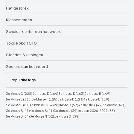
Het gesprek
Klassementen
Scheidsrechter aan het woord
Toko Roko TOTO
Standen & uitslagen
Spelers aan het woord
Populaire tags
228 posts
164 posts
163 posts
149 posts
3e klasse C
(228)
4e klasse D
(164)
3e klasse D
(163)
2e klasse B
(149)
133 posts
125 posts
123 posts
119 posts
5e klasse E
(133)
5e klasse F
(125)
5e klasse D
(123)
4e klasse E
(119)
87 posts
82 posts
57 posts
49 posts
47 pos
1e klasse F
(87)
4e klasse C
(82)
2e klasse G
(57)
4e divisie A
(49)
3e divisie
(47)
43 posts
41 posts
39 posts
35 posts
3e klasse B
(43)
4e klasse B
(41)
3e klasse L
(39)
seizoen 2026-2027
(35)
34 posts
32 posts
29 posts
5e klasse B
(34)
3e klasse N
(32)
1e klasse D
(29)