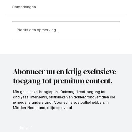
Opmerkingen
Plaats een opmerking...
4e divisie D, speelronde 30, 23 mei 2026
Abonneer nu en krijg exclusieve
toegang tot premium content.
Mis geen enkel hoogtepunt! Ontvang direct toegang tot
analyses, interviews, statistieken en achtergrondverhalen die
je nergens anders vindt. Voor echte voetballiefhebbers in
Midden-Nederland, altijd en overal.
Email
*