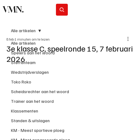
VMN.
Abonneer
Alle artikelen
8 feb
1 minuten om te lezen
Alle artikelen
3e klasse C, speelronde 15, 7 februari
Spelers aan het woord
2026
Sterrenteam
Wedstrijdverslagen
Toko Roko
Scheidsrechter aan het woord
Trainer aan het woord
Klassementen
Standen & uitslagen
KM - Meest sportieve ploeg
KM - Minst gepasseerde ploeg