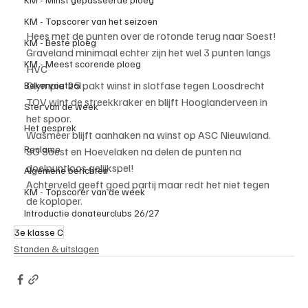
KM - Topscorer van het seizoen
Hees met de punten over de rotonde terug naar Soest!
KM - Beste ploeg
Graveland minimaal echter zijn het wel 3 punten langs 
KM - Meest scorende ploeg
HVC
Olympia'25 pakt winst in slotfase tegen Loosdrecht
Bekervoetbal
TOV wint de streekkraker en blijft Hooglanderveen in 
Ster van de week
het spoor.
Het gesprek
Wasmeer blijft aanhaken na winst op ASC Nieuwland.
Reclame
SO Soest en Hoevelaken na delen de punten na 
doelpuntloos gelijkspel!
Algemene berichten
Achterveld geeft goed partij maar redt het niet tegen 
KM - Topscorer van de week
de koploper.
Introductie donateurclubs 26/27
3e klasse C
Standen & uitslagen