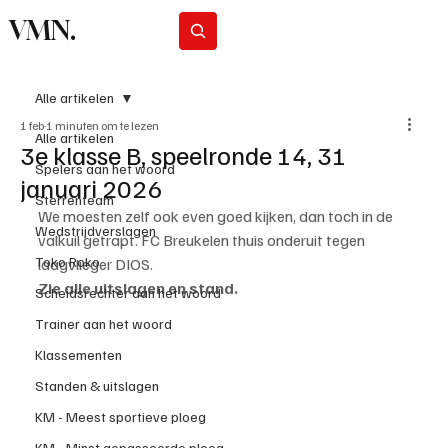
VMN.
Abonneer
Alle artikelen
1 feb
1 minuten om te lezen
Alle artikelen
3e klasse B, speelronde 14, 31
Spelers aan het woord
januari 2026
Sterrenteam
We moesten zelf ook even goed kijken, dan toch in de 
Wedstrijdverslagen
valkuil getrapt. FC Breukelen thuis onderuit tegen 
Toko Roko
laagvlieger DIOS.
Zie alle uitslagen en stand.
Scheidsrechter aan het woord
Trainer aan het woord
Klassementen
Standen & uitslagen
KM - Meest sportieve ploeg
KM - Minst gepasseerde ploeg