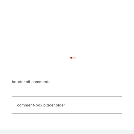
header.all-comments
comment-box.placeholder
4e divisie D, speelronde 30, 23 mei 2026