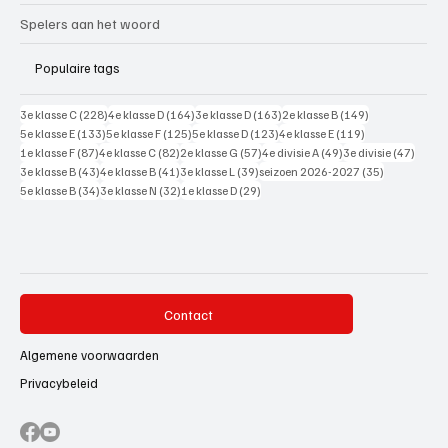
Spelers aan het woord
Populaire tags
228 posts
164 posts
163 posts
149 posts
3e klasse C
(228)
4e klasse D
(164)
3e klasse D
(163)
2e klasse B
(149)
133 posts
125 posts
123 posts
119 posts
5e klasse E
(133)
5e klasse F
(125)
5e klasse D
(123)
4e klasse E
(119)
87 posts
82 posts
57 posts
49 posts
47 pos
1e klasse F
(87)
4e klasse C
(82)
2e klasse G
(57)
4e divisie A
(49)
3e divisie
(47)
43 posts
41 posts
39 posts
35 posts
3e klasse B
(43)
4e klasse B
(41)
3e klasse L
(39)
seizoen 2026-2027
(35)
34 posts
32 posts
29 posts
5e klasse B
(34)
3e klasse N
(32)
1e klasse D
(29)
Contact
Algemene voorwaarden
Privacybeleid