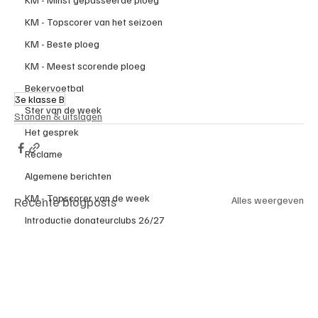
KM - Topscorer van het seizoen
KM - Beste ploeg
KM - Meest scorende ploeg
Bekervoetbal
3e klasse B
Ster van de week
Standen & uitslagen
Het gesprek
Reclame
Algemene berichten
KM - Topscorer van de week
Recente blogposts
Alles weergeven
Introductie donateurclubs 26/27