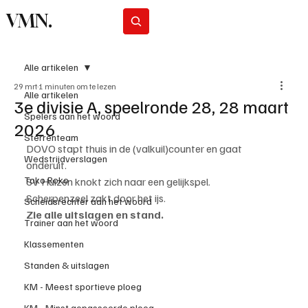
VMN.
Abonneer
Alle artikelen
29 mrt
1 minuten om te lezen
Alle artikelen
3e divisie A, speelronde 28, 28 maart
Spelers aan het woord
2026
Sterrenteam
DOVO stapt thuis in de (valkuil)counter en gaat 
Wedstrijdverslagen
onderuit.
Toko Roko
SV Huizen knokt zich naar een gelijkspel.
Scherpenzeel zakt door het ijs.
Scheidsrechter aan het woord
Zie alle uitslagen en stand.
Trainer aan het woord
Klassementen
Standen & uitslagen
KM - Meest sportieve ploeg
KM - Minst gepasseerde ploeg