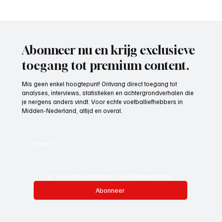
4e divisie D, speelronde 30, 23 mei 2026
Abonneer nu en krijg exclusieve
toegang tot premium content.
Mis geen enkel hoogtepunt! Ontvang direct toegang tot
analyses, interviews, statistieken en achtergrondverhalen die
je nergens anders vindt. Voor echte voetballiefhebbers in
Midden-Nederland, altijd en overal.
Email
*
Ja, ik wil me abonneren op de nieuwsbrief.
Abonneer