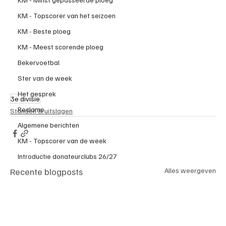
KM - Topscorer van het seizoen
KM - Beste ploeg
KM - Meest scorende ploeg
Bekervoetbal
Ster van de week
Het gesprek
3e divisie
Reclame
Standen & uitslagen
Algemene berichten
KM - Topscorer van de week
Introductie donateurclubs 26/27
Recente blogposts
Alles weergeven