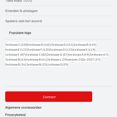
Toko Roko TOTO
Standen & uitslagen
Spelers aan het woord
Populaire tags
228 posts
165 posts
163 posts
149 posts
3e klasse C
(228)
4e klasse D
(165)
3e klasse D
(163)
2e klasse B
(149)
133 posts
125 posts
123 posts
119 posts
5e klasse E
(133)
5e klasse F
(125)
5e klasse D
(123)
4e klasse E
(119)
87 posts
82 posts
57 posts
49 posts
47 pos
1e klasse F
(87)
4e klasse C
(82)
2e klasse G
(57)
4e divisie A
(49)
3e divisie
(47)
43 posts
41 posts
39 posts
37 posts
3e klasse B
(43)
4e klasse B
(41)
3e klasse L
(39)
seizoen 2026-2027
(37)
34 posts
32 posts
29 posts
5e klasse B
(34)
3e klasse N
(32)
1e klasse D
(29)
Contact
Algemene voorwaarden
Privacybeleid