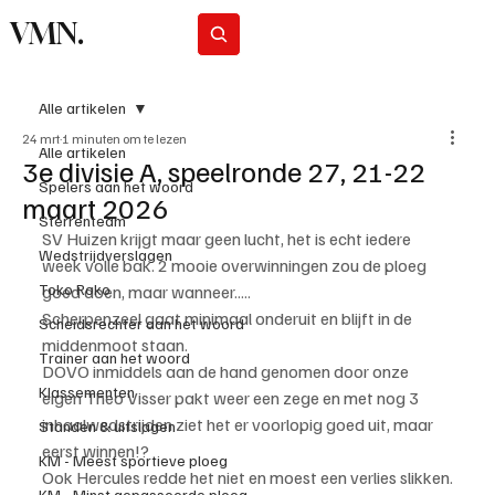
VMN.
Abonneer
Alle artikelen
24 mrt
1 minuten om te lezen
Alle artikelen
3e divisie A, speelronde 27, 21-22
Spelers aan het woord
maart 2026
Sterrenteam
SV Huizen krijgt maar geen lucht, het is echt iedere 
Wedstrijdverslagen
week volle bak. 2 mooie overwinningen zou de ploeg 
Toko Roko
goed doen, maar wanneer.....
Scherpenzeel gaat minimaal onderuit en blijft in de 
Scheidsrechter aan het woord
middenmoot staan.
Trainer aan het woord
DOVO inmiddels aan de hand genomen door onze 
Klassementen
eigen Theo Visser pakt weer een zege en met nog 3 
inhaalwedstrijden ziet het er voorlopig goed uit, maar 
Standen & uitslagen
eerst winnen!?
KM - Meest sportieve ploeg
Ook Hercules redde het niet en moest een verlies slikken.
KM - Minst gepasseerde ploeg