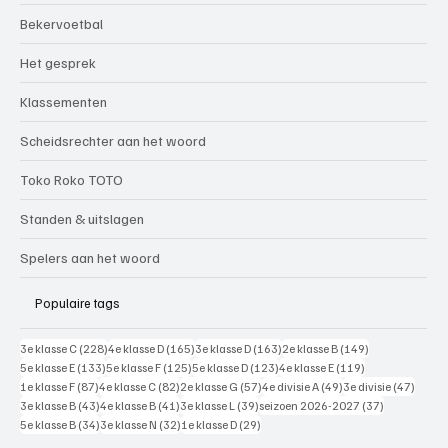
Bekervoetbal
Het gesprek
Klassementen
Scheidsrechter aan het woord
Toko Roko TOTO
Standen & uitslagen
Spelers aan het woord
Populaire tags
228 posts
165 posts
163 posts
149 posts
3e klasse C
(228)
4e klasse D
(165)
3e klasse D
(163)
2e klasse B
(149)
133 posts
125 posts
123 posts
119 posts
5e klasse E
(133)
5e klasse F
(125)
5e klasse D
(123)
4e klasse E
(119)
87 posts
82 posts
57 posts
49 posts
47 pos
1e klasse F
(87)
4e klasse C
(82)
2e klasse G
(57)
4e divisie A
(49)
3e divisie
(47)
43 posts
41 posts
39 posts
37 posts
3e klasse B
(43)
4e klasse B
(41)
3e klasse L
(39)
seizoen 2026-2027
(37)
34 posts
32 posts
29 posts
5e klasse B
(34)
3e klasse N
(32)
1e klasse D
(29)