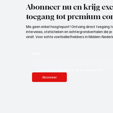
Abonneer nu en krijg exc
toegang tot premium con
Mis geen enkel hoogtepunt! Ontvang direct toegang to
interviews, statistieken en achtergrondverhalen die j
vindt. Voor echte voetballiefhebbers in Midden-Nederlan
Email
*
Ja, ik wil me abonneren op de nieuwsbrief.
Abonneer