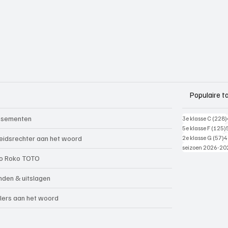
Populaire t
ssementen
3e klasse C
(228)
5e klasse F
(125)
5
eidsrechter aan het woord
2e klasse G
(57)
4
seizoen 2026-20
o Roko TOTO
nden & uitslagen
lers aan het woord