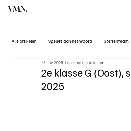
VMN.
Home
C
Alle artikelen
Spelers aan het woord
Sterrenteam
16 nov 2025
1 minuten om te lezen
Standen & uitslagen
KM - Meest sportieve ploeg
2e klasse G (Oost),
2025
KM - Meest scorende ploeg
Bekervoetbal
S
Introductie donateurclubs 26/27