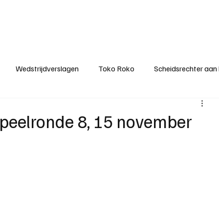
ategorieën
Donateurclubs
Sponsoren
Partners
Stichting MZS
Wedstrijdverslagen
Toko Roko
Scheidsrechter aan
KM - Minst gepasseerde ploeg
KM - Topscorer van het s
 speelronde 8, 15 november
ter van de week
Het gesprek
Reclame
Algemene be