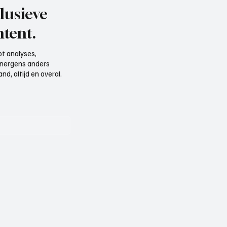
lusieve
tent.
t analyses,
e nergens anders
d, altijd en overal.