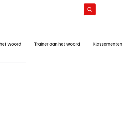
Contact
Abonneer
 het woord
Trainer aan het woord
Klassementen
eizoen
KM - Beste ploeg
richten
KM - Topscorer van de week