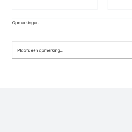
Opmerkingen
Plaats een opmerking...
5e klasse B(West 2),
4e divi
speelronde 25, 23 mei 2026
mei 20