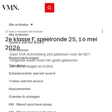
VMN.
Abonneer
Alle artikelen
17 mei
1 minuten om te lezen
Alle artikelen
2e klasse F, speelronde 25, 16 mei
Spelers aan het woord
2026
Sterrenteam
Gaat VVA Achterberg zich plaatsen voor de NC? 
Wedstrijdverslagen
Volgende week moet het gaan gebeuren.
Toko Roko
Zie alle uitslagen en stand.
Scheidsrechter aan het woord
Trainer aan het woord
Klassementen
Standen & uitslagen
KM - Meest sportieve ploeg
KM - Minst gepasseerde ploeg