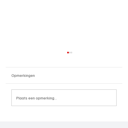
Opmerkingen
Plaats een opmerking...
4e divisie D, speelronde 30, 23 mei 2026