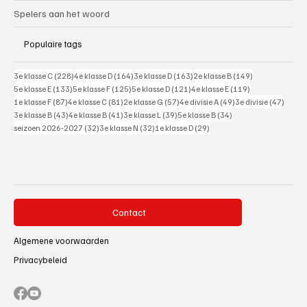
Spelers aan het woord
Populaire tags
228 posts
164 posts
163 posts
149 posts
3e klasse C
(228)
4e klasse D
(164)
3e klasse D
(163)
2e klasse B
(149)
133 posts
125 posts
121 posts
119 posts
5e klasse E
(133)
5e klasse F
(125)
5e klasse D
(121)
4e klasse E
(119)
87 posts
81 posts
57 posts
49 posts
47 pos
1e klasse F
(87)
4e klasse C
(81)
2e klasse G
(57)
4e divisie A
(49)
3e divisie
(47)
43 posts
41 posts
39 posts
34 posts
3e klasse B
(43)
4e klasse B
(41)
3e klasse L
(39)
5e klasse B
(34)
32 posts
32 posts
29 posts
seizoen 2026-2027
(32)
3e klasse N
(32)
1e klasse D
(29)
Contact
Algemene voorwaarden
Privacybeleid