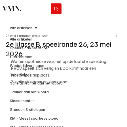
VMN.
Abonneer
Alle artikelen
24 mei
1 minuten om te lezen
Alle artikelen
2e klasse B, speelronde 26, 23 mei
Spelers aan het woord
2026
Sterrenteam
Wat en apotheose was het op de laatste speeldag. 
Wedstrijdverslagen
PVCV speelt zich veilig en EDO klimt naar een 
Toko Roko
Nacompetitieplaats.
Zie alle uitslagen en eindstand
Scheidsrechter aan het woord
Trainer aan het woord
Klassementen
Standen & uitslagen
KM - Meest sportieve ploeg
KM - Minst gepasseerde ploeg