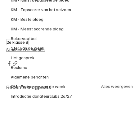
KM - Topscorer van het seizoen
KM - Beste ploeg
KM - Meest scorende ploeg
Bekervoetbal
2e klasse B
Ster van de week
Standen & uitslagen
Het gesprek
Reclame
Algemene berichten
Recente blogposts
Alles weergeven
KM - Topscorer van de week
Introductie donateurclubs 26/27