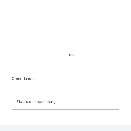
Opmerkingen
Plaats een opmerking...
4e divisie D, speelronde 30, 23 mei 2026