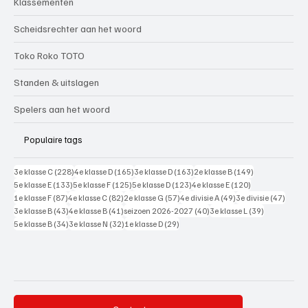
Klassementen
Scheidsrechter aan het woord
Toko Roko TOTO
Standen & uitslagen
Spelers aan het woord
Populaire tags
228 posts
165 posts
163 posts
149 posts
3e klasse C
(228)
4e klasse D
(165)
3e klasse D
(163)
2e klasse B
(149)
133 posts
125 posts
123 posts
120 posts
5e klasse E
(133)
5e klasse F
(125)
5e klasse D
(123)
4e klasse E
(120)
87 posts
82 posts
57 posts
49 posts
47 pos
1e klasse F
(87)
4e klasse C
(82)
2e klasse G
(57)
4e divisie A
(49)
3e divisie
(47)
43 posts
41 posts
40 posts
39 posts
3e klasse B
(43)
4e klasse B
(41)
seizoen 2026-2027
(40)
3e klasse L
(39)
34 posts
32 posts
29 posts
5e klasse B
(34)
3e klasse N
(32)
1e klasse D
(29)