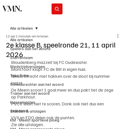
VMN.
Abonneer
Alle artikelen
12 apr
1 minuten om te lezen
Alle artikelen
2e klasse B, speelronde 21, 11 april
Spelers aan het woord
2026
Sterrenteam
Woudenberg mazzelt bij FC Oudewater.
Wedstrijdverslagen
Montfoort klopt FC de Bilt in eigen huis.
Toko Roko
Nieuw Utrecht met hakken over de sloot bij nummer 
laatst.
Scheidsrechter aan het woord
De Meern scoort 1 goal meer en dus pakt het de zege 
Trainer aan het woord
op Parkhout.
Klassementen
PVCV weet niet te scoren, Donk ook niet dus een 
brilstand.
Standen & uitslagen
VVIJ en EDO delen ook de punten.
KM - Meest sportieve ploeg
Zie alle uitslagen.
KM - Minst gepasseerde ploeg