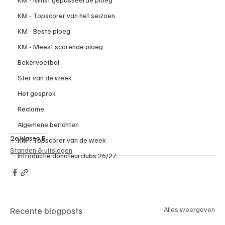
KM - Topscorer van het seizoen
KM - Beste ploeg
KM - Meest scorende ploeg
Bekervoetbal
Ster van de week
Het gesprek
Reclame
Algemene berichten
2e klasse B
KM - Topscorer van de week
Standen & uitslagen
Introductie donateurclubs 26/27
Recente blogposts
Alles weergeven