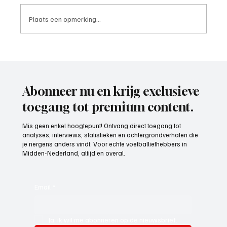
Plaats een opmerking...
4e divisie D, speelronde 30, 23 mei 2026
Abonneer nu en krijg exclusieve
toegang tot premium content.
Mis geen enkel hoogtepunt! Ontvang direct toegang tot
analyses, interviews, statistieken en achtergrondverhalen die
je nergens anders vindt. Voor echte voetballiefhebbers in
Midden-Nederland, altijd en overal.
Email
*
Ja, ik wil me abonneren op de nieuwsbrief.