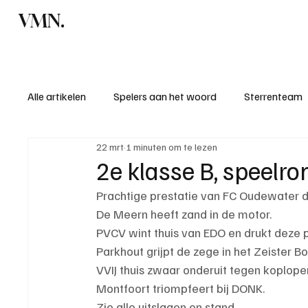
VMN.
Home
C
Alle artikelen
Spelers aan het woord
Sterrenteam
22 mrt
1 minuten om te lezen
Standen & uitslagen
KM - Meest sportieve ploeg
2e klasse B, speelr
Prachtige prestatie van FC Oudewater d
KM - Meest scorende ploeg
Bekervoetbal
S
De Meern heeft zand in de motor.
PVCV wint thuis van EDO en drukt deze p
Parkhout grijpt de zege in het Zeister Bo
Introductie donateurclubs 26/27
VVIJ thuis zwaar onderuit tegen koplop
Montfoort triompfeert bij DONK.
Zie alle uitslagen en stand