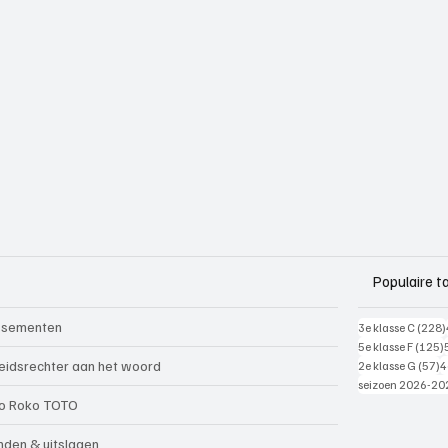
Populaire t
ssementen
3e klasse C
(228)
5e klasse F
(125)
5
eidsrechter aan het woord
2e klasse G
(57)
4
seizoen 2026-20
o Roko TOTO
nden & uitslagen