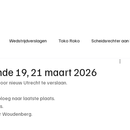
ategorieën
Donateurclubs
Sponsoren
Partners
Stichting MZS
Wedstrijdverslagen
Toko Roko
Scheidsrechter aan
KM - Minst gepasseerde ploeg
KM - Topscorer van het s
onde 19, 21 maart 2026
oor nieuw Utrecht te verslaan.
ter van de week
Het gesprek
Reclame
Algemene be
loeg naar laatste plaats.
s.
er Woudenberg.