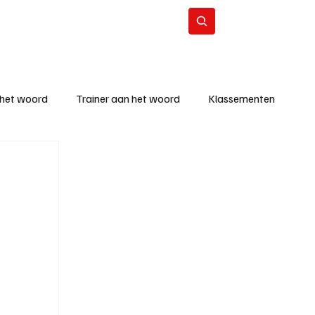
Contact
Abonneer
 het woord
Trainer aan het woord
Klassementen
eizoen
KM - Beste ploeg
richten
KM - Topscorer van de week