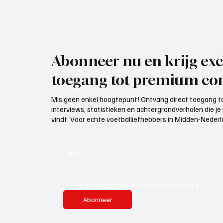
Abonneer nu en krijg exc
toegang tot premium con
Mis geen enkel hoogtepunt! Ontvang direct toegang to
interviews, statistieken en achtergrondverhalen die j
vindt. Voor echte voetballiefhebbers in Midden-Nederlan
Email
*
Ja, ik wil me abonneren op de nieuwsbrief.
Abonneer