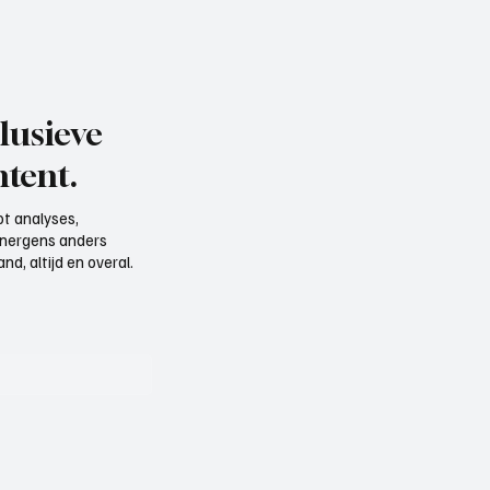
lusieve
tent.
t analyses,
e nergens anders
d, altijd en overal.