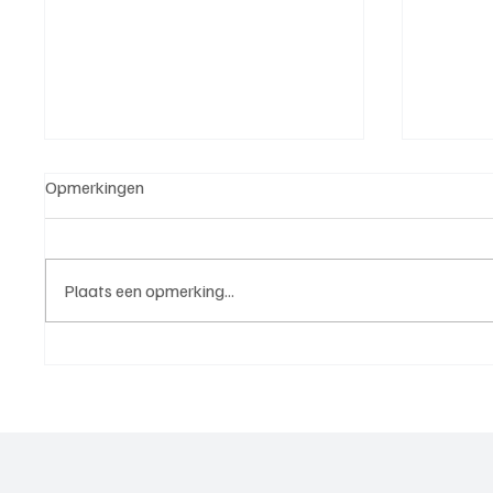
Opmerkingen
Plaats een opmerking...
5e klasse B(West 2),
4e divi
speelronde 25, 23 mei 2026
mei 20