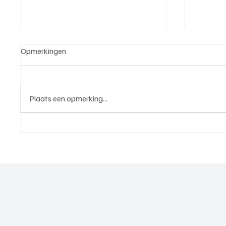
Opmerkingen
Plaats een opmerking...
5e klasse B(West 2),
4e divi
speelronde 25, 23 mei 2026
mei 20