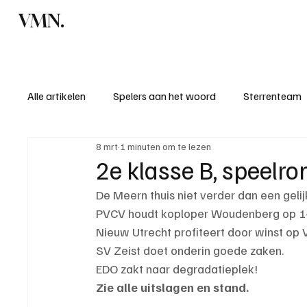
VMN.
Home
C
Alle artikelen
Spelers aan het woord
Sterrenteam
8 mrt
1 minuten om te lezen
Standen & uitslagen
KM - Meest sportieve ploeg
2e klasse B, speelr
De Meern thuis niet verder dan een geli
KM - Meest scorende ploeg
Bekervoetbal
S
PVCV houdt koploper Woudenberg op 1
Nieuw Utrecht profiteert door winst op
SV Zeist doet onderin goede zaken.
Introductie donateurclubs 26/27
EDO zakt naar degradatieplek!
Zie alle uitslagen en stand.