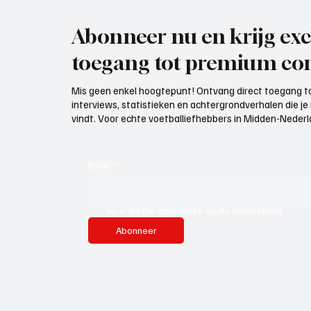
Abonneer nu en krijg exc
toegang tot premium con
Mis geen enkel hoogtepunt! Ontvang direct toegang to
interviews, statistieken en achtergrondverhalen die j
vindt. Voor echte voetballiefhebbers in Midden-Nederlan
Email
*
Ja, ik wil me abonneren op de nieuwsbrief.
Abonneer