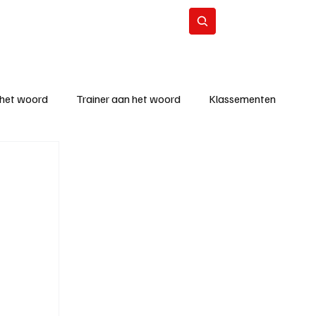
Contact
Abonneer
 het woord
Trainer aan het woord
Klassementen
eizoen
KM - Beste ploeg
richten
KM - Topscorer van de week