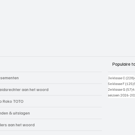
Populaire t
ssementen
3e klasse C
(228)
5e klasse F
(125)
5
eidsrechter aan het woord
2e klasse G
(57)
4
seizoen 2026-20
o Roko TOTO
nden & uitslagen
lers aan het woord