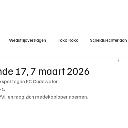
ategorieën
Donateurclubs
Sponsoren
Partners
Stichting MZS
Wedstrijdverslagen
Toko Roko
Scheidsrechter aan
KM - Minst gepasseerde ploeg
KM - Topscorer van het s
onde 17, 7 maart 2026
jkspel tegen FC Oudewater.
ter van de week
Het gesprek
Reclame
Algemene be
-1.
 VVIJ en mag zich medekoploper noemen.