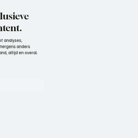
lusieve
tent.
t analyses,
e nergens anders
d, altijd en overal.