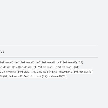
ags
228 posts
164 posts
163 posts
149 posts
133 posts
4e klasse D
(164)
3e klasse D
(163)
2e klasse B
(149)
5e klasse E
(133)
125 posts
123 posts
119 posts
87 posts
81 posts
5e klasse D
(123)
4e klasse E
(119)
1e klasse F
(87)
4e klasse C
(81)
7 posts
49 posts
47 posts
43 posts
41 posts
39 posts
e divisie A
(49)
3e divisie
(47)
3e klasse B
(43)
4e klasse B
(41)
3e klasse L
(39)
34 posts
34 posts
32 posts
29 posts
27
(34)
5e klasse B
(34)
3e klasse N
(32)
1e klasse D
(29)