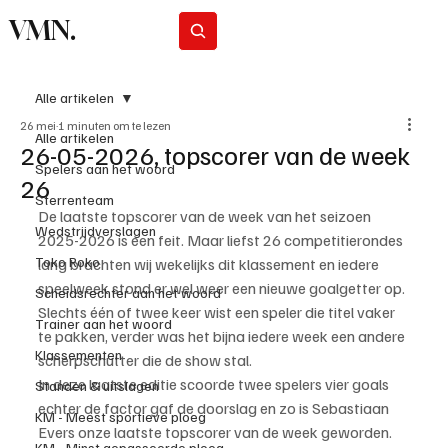
VMN.
Abonneer
Alle artikelen
26 mei
1 minuten om te lezen
Alle artikelen
26-05-2026, topscorer van de week
Spelers aan het woord
26
Sterrenteam
De laatste topscorer van de week van het seizoen 
Wedstrijdverslagen
2025-2026 is een feit. Maar liefst 26 competitierondes 
Toko Roko
lang brachten wij wekelijks dit klassement en iedere 
speelweek stond er wel weer een nieuwe goalgetter op. 
Scheidsrechter aan het woord
Slechts één of twee keer wist een speler die titel vaker 
Trainer aan het woord
te pakken, verder was het bijna iedere week een andere 
Klassementen
scherpschutter die de show stal.
In deze laatste editie scoorde twee spelers vier goals 
Standen & uitslagen
echter de factor gaf de doorslag en zo is Sebastiaan 
KM - Meest sportieve ploeg
Evers onze laatste topscorer van de week geworden.
KM - Minst gepasseerde ploeg