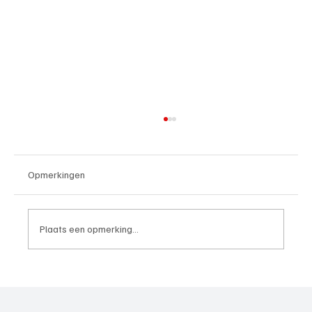
Opmerkingen
Plaats een opmerking...
12-05-2026, topscorer van de week 24