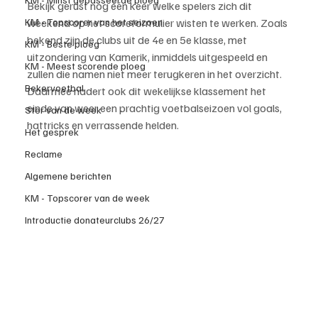
Bekijk gerust nog één keer welke spelers zich dit 
KM - Topscorer van het seizoen
weekend op het scoreformulier wisten te werken. Zoals 
bekend zijn de clubs uit de 4e en 5e klasse, met 
KM - Beste ploeg
uitzondering van Kamerik, inmiddels uitgespeeld en 
KM - Meest scorende ploeg
zullen die namen niet meer terugkeren in het overzicht. 
Bekervoetbal
Daarmee nadert ook dit wekelijkse klassement het 
einde van weer een prachtig voetbalseizoen vol goals, 
Ster van de week
hattricks en verrassende helden.
Het gesprek
Reclame
Algemene berichten
KM - Topscorer van de week
Introductie donateurclubs 26/27