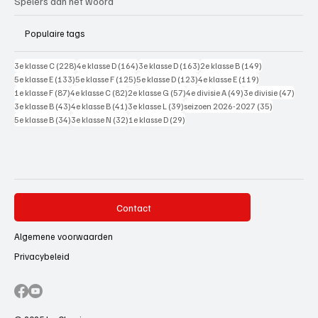
Spelers aan het woord
Populaire tags
228 posts
164 posts
163 posts
149 posts
3e klasse C
(228)
4e klasse D
(164)
3e klasse D
(163)
2e klasse B
(149)
133 posts
125 posts
123 posts
119 posts
5e klasse E
(133)
5e klasse F
(125)
5e klasse D
(123)
4e klasse E
(119)
87 posts
82 posts
57 posts
49 posts
47 pos
1e klasse F
(87)
4e klasse C
(82)
2e klasse G
(57)
4e divisie A
(49)
3e divisie
(47)
43 posts
41 posts
39 posts
35 posts
3e klasse B
(43)
4e klasse B
(41)
3e klasse L
(39)
seizoen 2026-2027
(35)
34 posts
32 posts
29 posts
5e klasse B
(34)
3e klasse N
(32)
1e klasse D
(29)
Contact
Algemene voorwaarden
Privacybeleid