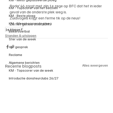
Roda'46 zorgt met zijn 1e zege op BFC dat het in ieder 
KM - Topscorer van het seizoen
geval van de onderste plek weg is.
KM - Beste ploeg
Zuidvogels krijgt een ferme tik op de neus!
KM - Meest scorende ploeg
Zie het gehele overzicht.
1e klasse F
Bekervoetbal
Standen & uitslagen
Ster van de week
Het gesprek
Reclame
Algemene berichten
Recente blogposts
Alles weergeven
KM - Topscorer van de week
Introductie donateurclubs 26/27