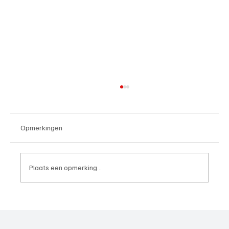
Opmerkingen
Plaats een opmerking...
4e divisie D, speelronde 30, 23 mei 2026