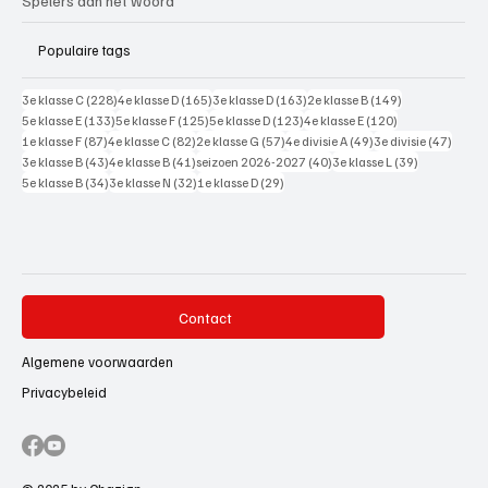
Spelers aan het woord
Populaire tags
228 posts
165 posts
163 posts
149 posts
3e klasse C
(228)
4e klasse D
(165)
3e klasse D
(163)
2e klasse B
(149)
133 posts
125 posts
123 posts
120 posts
5e klasse E
(133)
5e klasse F
(125)
5e klasse D
(123)
4e klasse E
(120)
87 posts
82 posts
57 posts
49 posts
47 pos
1e klasse F
(87)
4e klasse C
(82)
2e klasse G
(57)
4e divisie A
(49)
3e divisie
(47)
43 posts
41 posts
40 posts
39 posts
3e klasse B
(43)
4e klasse B
(41)
seizoen 2026-2027
(40)
3e klasse L
(39)
34 posts
32 posts
29 posts
5e klasse B
(34)
3e klasse N
(32)
1e klasse D
(29)
Contact
Algemene voorwaarden
Privacybeleid