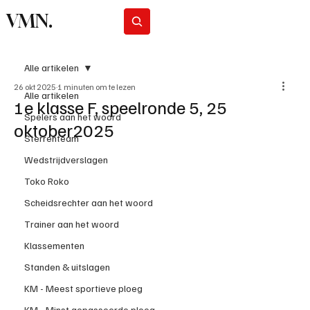
VMN.
Abonneer
Alle artikelen
26 okt 2025
1 minuten om te lezen
Alle artikelen
1e klasse F, speelronde 5, 25
Spelers aan het woord
oktober2025
Sterrenteam
Wedstrijdverslagen
Toko Roko
Scheidsrechter aan het woord
Trainer aan het woord
Klassementen
Standen & uitslagen
KM - Meest sportieve ploeg
KM - Minst gepasseerde ploeg