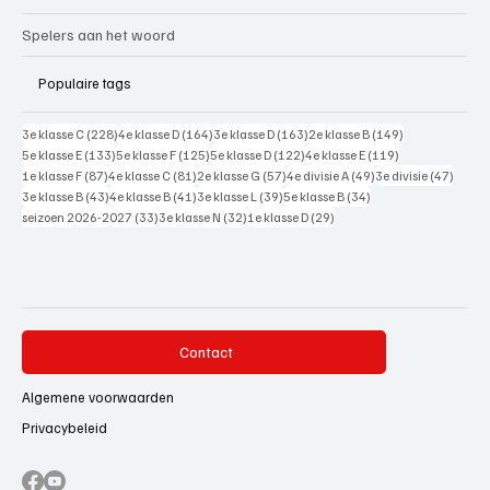
Spelers aan het woord
Populaire tags
228 posts
164 posts
163 posts
149 posts
3e klasse C
(228)
4e klasse D
(164)
3e klasse D
(163)
2e klasse B
(149)
133 posts
125 posts
122 posts
119 posts
5e klasse E
(133)
5e klasse F
(125)
5e klasse D
(122)
4e klasse E
(119)
87 posts
81 posts
57 posts
49 posts
47 pos
1e klasse F
(87)
4e klasse C
(81)
2e klasse G
(57)
4e divisie A
(49)
3e divisie
(47)
43 posts
41 posts
39 posts
34 posts
3e klasse B
(43)
4e klasse B
(41)
3e klasse L
(39)
5e klasse B
(34)
33 posts
32 posts
29 posts
seizoen 2026-2027
(33)
3e klasse N
(32)
1e klasse D
(29)
Contact
Algemene voorwaarden
Privacybeleid