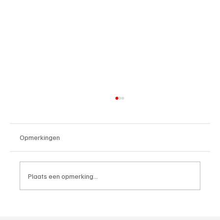
Opmerkingen
Plaats een opmerking...
4e divisie D, speelronde 30, 23 mei 2026