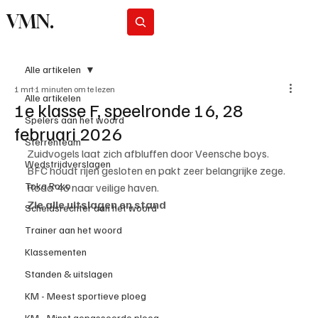
VMN.
Abonneer
Alle artikelen
1 mrt
1 minuten om te lezen
Alle artikelen
1e klasse F, speelronde 16, 28
Spelers aan het woord
februari 2026
Sterrenteam
Zuidvogels laat zich afbluffen door Veensche boys.
Wedstrijdverslagen
BFC houdt rijen gesloten en pakt zeer belangrijke zege.
Toko Roko
Roda'46 naar veilige haven.
Zie alle uitslagen en stand
Scheidsrechter aan het woord
Trainer aan het woord
Klassementen
Standen & uitslagen
KM - Meest sportieve ploeg
KM - Minst gepasseerde ploeg