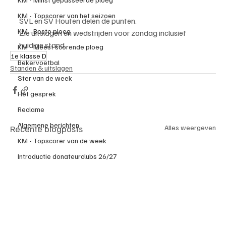
KM - Topscorer van het seizoen
SVL en SV Houten delen de punten.
KM - Beste ploeg
Zie uitslagen en wedstrijden voor zondag inclusief 
huidige stand.
KM - Meest scorende ploeg
1e klasse D
Bekervoetbal
Standen & uitslagen
Ster van de week
Het gesprek
Reclame
Algemene berichten
Recente blogposts
Alles weergeven
KM - Topscorer van de week
Introductie donateurclubs 26/27