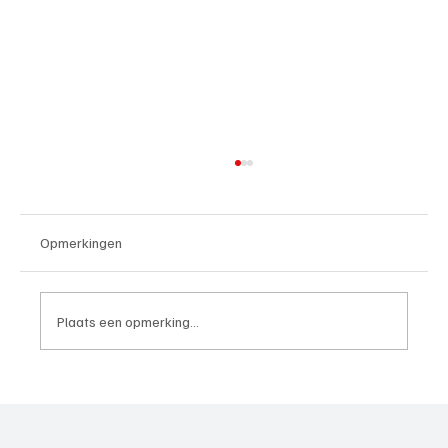
Opmerkingen
Plaats een opmerking...
4e divisie D, speelronde 30, 23 mei 2026