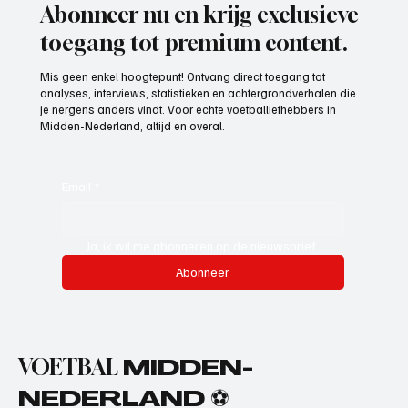
Abonneer nu en krijg exclusieve
toegang tot premium content.
Mis geen enkel hoogtepunt! Ontvang direct toegang tot
analyses, interviews, statistieken en achtergrondverhalen die
je nergens anders vindt. Voor echte voetballiefhebbers in
Midden-Nederland, altijd en overal.
Email
*
Ja, ik wil me abonneren op de nieuwsbrief.
Abonneer
VOETBAL
MIDDEN-
NEDERLAND ⚽