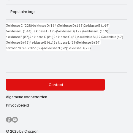
Populaire tags
228 posts
164 posts
163 posts
149 posts
3e klasse C
(228)
4e klasse D
(164)
3e klasse D
(163)
2e klasse B
(149)
133 posts
125 posts
122 posts
119 posts
5e klasse E
(133)
5e klasse F
(125)
5e klasse D
(122)
4e klasse E
(119)
87 posts
81 posts
57 posts
49 posts
47 pos
1e klasse F
(87)
4e klasse C
(81)
2e klasse G
(57)
4e divisie A
(49)
3e divisie
(47)
43 posts
41 posts
39 posts
34 posts
3e klasse B
(43)
4e klasse B
(41)
3e klasse L
(39)
5e klasse B
(34)
33 posts
32 posts
29 posts
seizoen 2026-2027
(33)
3e klasse N
(32)
1e klasse D
(29)
Contact
Algemene voorwaarden
Privacybeleid
© 2025 by Chazign.