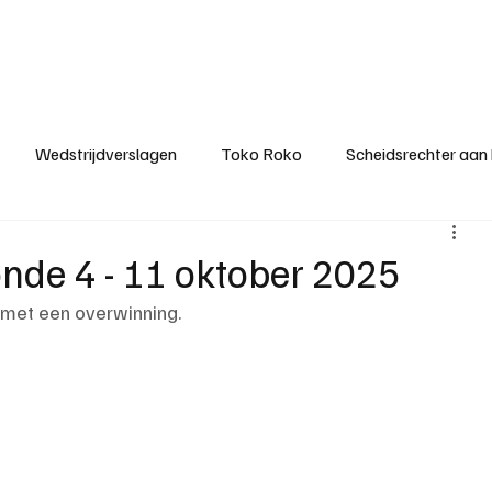
ategorieën
Donateurclubs
Sponsoren
Partners
Stichting MZS
Wedstrijdverslagen
Toko Roko
Scheidsrechter aan
KM - Minst gepasseerde ploeg
KM - Topscorer van het s
onde 4 - 11 oktober 2025
met een overwinning.
ter van de week
Het gesprek
Reclame
Algemene be