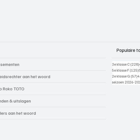
Populaire t
ssementen
3e klasse C
(228)
5e klasse F
(125)
5
eidsrechter aan het woord
2e klasse G
(57)
4
seizoen 2026-20
o Roko TOTO
nden & uitslagen
lers aan het woord