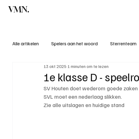
VMN.
Home
C
Alle artikelen
Spelers aan het woord
Sterrenteam
13 okt 2025
1 minuten om te lezen
Standen & uitslagen
KM - Meest sportieve ploeg
1e klasse D - speelr
SV Houten doet wederom goede zaken 
KM - Meest scorende ploeg
Bekervoetbal
S
SVL moet een nederlaag slikken.
Zie alle uitslagen en huidige stand
Introductie donateurclubs 26/27