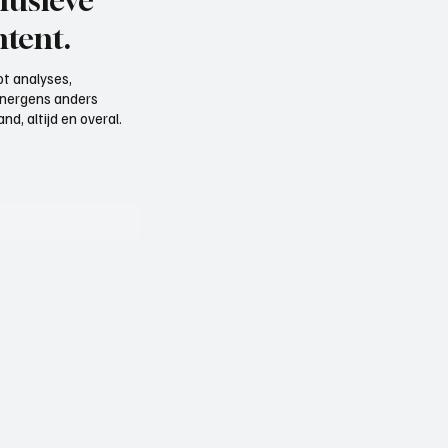
lusieve
tent.
t analyses,
e nergens anders
d, altijd en overal.