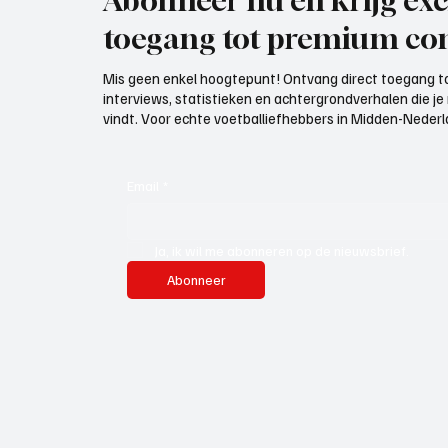
Abonneer nu en krijg exc
toegang tot premium con
Mis geen enkel hoogtepunt! Ontvang direct toegang to
interviews, statistieken en achtergrondverhalen die j
vindt. Voor echte voetballiefhebbers in Midden-Nederlan
Email
*
Ja, ik wil me abonneren op de nieuwsbrief.
Abonneer