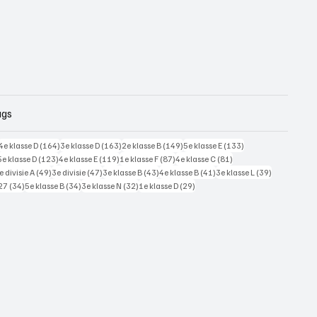
ags
228 posts
164 posts
163 posts
149 posts
133 posts
4e klasse D
(164)
3e klasse D
(163)
2e klasse B
(149)
5e klasse E
(133)
125 posts
123 posts
119 posts
87 posts
81 posts
5e klasse D
(123)
4e klasse E
(119)
1e klasse F
(87)
4e klasse C
(81)
7 posts
49 posts
47 posts
43 posts
41 posts
39 posts
e divisie A
(49)
3e divisie
(47)
3e klasse B
(43)
4e klasse B
(41)
3e klasse L
(39)
34 posts
34 posts
32 posts
29 posts
27
(34)
5e klasse B
(34)
3e klasse N
(32)
1e klasse D
(29)