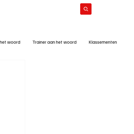
Contact
Abonneer
 het woord
Trainer aan het woord
Klassementen
eizoen
KM - Beste ploeg
richten
KM - Topscorer van de week