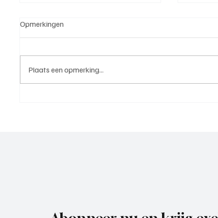
Opmerkingen
Plaats een opmerking...
5e klasse B(West 2),
4e divi
speelronde 25, 23 mei 2026
mei 20