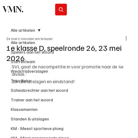
VMN.
Abonneer
Alle artikelen
24 mei
1 minuten om te lezen
Alle artikelen
1e klasse D, speelronde 26, 23 mei
Spelers aan het woord
2026
Sterrenteam
SVL gaat de nacompetitie in voor promotie naar de 4e 
Wedstrijdverslagen
divisie.
Toko Roko
Zie alle uitslagen en eindstand!
Scheidsrechter aan het woord
Trainer aan het woord
Klassementen
Standen & uitslagen
KM - Meest sportieve ploeg
KM - Minst gepasseerde ploeg