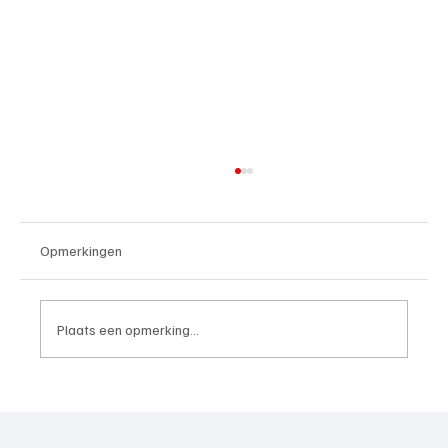
Opmerkingen
Plaats een opmerking...
4e divisie D, speelronde 30, 23 mei 2026