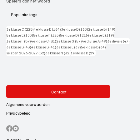
Spelers aan het woord
Populaire tags
228 posts
164 posts
163 posts
149 posts
3e klasse C
(228)
4e klasse D
(164)
3e klasse D
(163)
2e klasse B
(149)
133 posts
125 posts
121 posts
119 posts
5e klasse E
(133)
5e klasse F
(125)
5e klasse D
(121)
4e klasse E
(119)
87 posts
81 posts
57 posts
49 posts
47 pos
1e klasse F
(87)
4e klasse C
(81)
2e klasse G
(57)
4e divisie A
(49)
3e divisie
(47)
43 posts
41 posts
39 posts
34 posts
3e klasse B
(43)
4e klasse B
(41)
3e klasse L
(39)
5e klasse B
(34)
32 posts
32 posts
29 posts
seizoen 2026-2027
(32)
3e klasse N
(32)
1e klasse D
(29)
Contact
Algemene voorwaarden
Privacybeleid