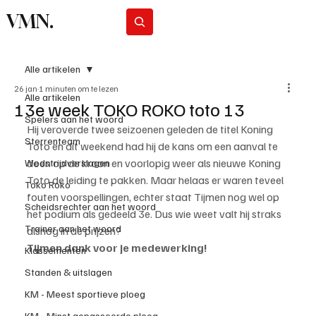
VMN.
Abonneer
Alle artikelen
26 jan
1 minuten om te lezen
Alle artikelen
13e week TOKO ROKO toto 13
Spelers aan het woord
Hij veroverde twee seizoenen geleden de titel Koning 
Sterrenteam
Toto en dit weekend had hij de kans om een aanval te 
doen op de kroon en voorlopig weer als nieuwe Koning 
Wedstrijdverslagen
Toto de leiding te pakken. Maar helaas er waren teveel 
Toko Roko
fouten voorspellingen, echter staat Tijmen nog wel op 
Scheidsrechter aan het woord
het podium als gedeeld 3e. Dus wie weet valt hij straks 
Trainer aan het woord
alsnog in de prijzen?
Tijmen dank voor je medewerking!
Klassementen
Standen & uitslagen
KM - Meest sportieve ploeg
KM - Minst gepasseerde ploeg