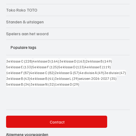
Toko Roko TOTO
Standen & uitslagen
Spelers aan het woord
Populaire tags
228 posts
164 posts
163 posts
149 posts
3e klasse C
(228)
4e klasse D
(164)
3e klasse D
(163)
2e klasse B
(149)
133 posts
125 posts
123 posts
119 posts
5e klasse E
(133)
5e klasse F
(125)
5e klasse D
(123)
4e klasse E
(119)
87 posts
82 posts
57 posts
49 posts
47 pos
1e klasse F
(87)
4e klasse C
(82)
2e klasse G
(57)
4e divisie A
(49)
3e divisie
(47)
43 posts
41 posts
39 posts
35 posts
3e klasse B
(43)
4e klasse B
(41)
3e klasse L
(39)
seizoen 2026-2027
(35)
34 posts
32 posts
29 posts
5e klasse B
(34)
3e klasse N
(32)
1e klasse D
(29)
Contact
Algemene voorwaarden