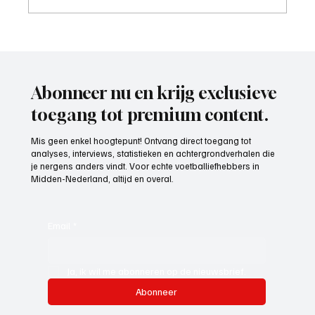
TOKO ROKO tabakspeciaalzaak toto 26
Abonneer nu en krijg exclusieve
toegang tot premium content.
Mis geen enkel hoogtepunt! Ontvang direct toegang tot
analyses, interviews, statistieken en achtergrondverhalen die
je nergens anders vindt. Voor echte voetballiefhebbers in
Midden-Nederland, altijd en overal.
Email
*
Ja, ik wil me abonneren op de nieuwsbrief.
Abonneer