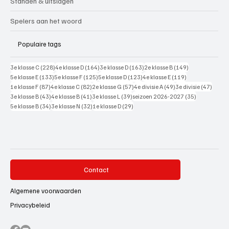
Standen & uitslagen
Spelers aan het woord
Populaire tags
228 posts
164 posts
163 posts
149 posts
3e klasse C
(228)
4e klasse D
(164)
3e klasse D
(163)
2e klasse B
(149)
133 posts
125 posts
123 posts
119 posts
5e klasse E
(133)
5e klasse F
(125)
5e klasse D
(123)
4e klasse E
(119)
87 posts
82 posts
57 posts
49 posts
47 pos
1e klasse F
(87)
4e klasse C
(82)
2e klasse G
(57)
4e divisie A
(49)
3e divisie
(47)
43 posts
41 posts
39 posts
35 posts
3e klasse B
(43)
4e klasse B
(41)
3e klasse L
(39)
seizoen 2026-2027
(35)
34 posts
32 posts
29 posts
5e klasse B
(34)
3e klasse N
(32)
1e klasse D
(29)
Contact
Algemene voorwaarden
Privacybeleid