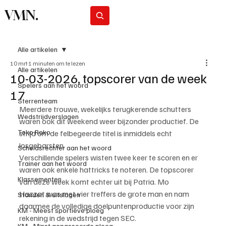
VMN.
Abonneer
Alle artikelen
10 mrt
1 minuten om te lezen
Alle artikelen
10-03-2026, topscorer van de week
Spelers aan het woord
17
Sterrenteam
Meerdere trouwe, wekelijks terugkerende schutters 
Wedstrijdverslagen
waren ook dit weekend weer bijzonder productief. De 
Toko Roko
strijd om de felbegeerde titel is inmiddels echt 
losgebarsten.
Scheidsrechter aan het woord
Verschillende spelers wisten twee keer te scoren en er 
Trainer aan het woord
waren ook enkele hattricks te noteren. De topscorer 
Klassementen
van deze week komt echter uit bij Patria. Mo 
Hazzat was met vier treffers de grote man en nam 
Standen & uitslagen
daarmee de volledige doelpuntenproductie voor zijn 
KM - Meest sportieve ploeg
rekening in de wedstrijd tegen SEC.
KM - Minst gepasseerde ploeg