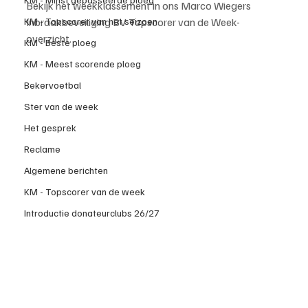
Bekijk het weekklassement in ons Marco Wiegers 
KM - Topscorer van het seizoen
Inbraakbeveiliging BV Topscorer van de Week-
overzicht.
KM - Beste ploeg
KM - Meest scorende ploeg
Bekervoetbal
Ster van de week
Het gesprek
Reclame
Algemene berichten
KM - Topscorer van de week
Introductie donateurclubs 26/27