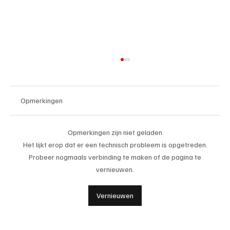
Opmerkingen
Opmerkingen zijn niet geladen
Het lijkt erop dat er een technisch probleem is opgetreden.
Probeer nogmaals verbinding te maken of de pagina te
19-05-2026, topscorer van de week 25
vernieuwen.
Vernieuwen