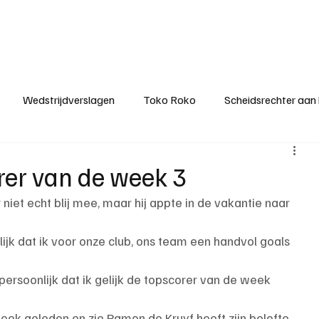
ategorieën
Donateurclubs
Sponsoren
Partners
Stichting MZS
Wedstrijdverslagen
Toko Roko
Scheidsrechter aan
KM - Minst gepasseerde ploeg
KM - Topscorer van het s
rer van de week 3
niet echt blij mee, maar hij appte in de vakantie naar 
ter van de week
Het gesprek
Reclame
Algemene be
lijk dat ik voor onze club, ons team een handvol goals 
 persoonlijk dat ik gelijk de topscorer van de week 
eek geleden en zie Ramon de Kruyf heeft zijn belofte 