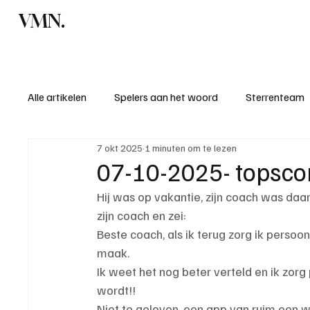
VMN.
Home
C
Alle artikelen
Spelers aan het woord
Sterrenteam
7 okt 2025
1 minuten om te lezen
Standen & uitslagen
KM - Meest sportieve ploeg
07-10-2025- topsco
Hij was op vakantie, zijn coach was daar 
KM - Meest scorende ploeg
Bekervoetbal
S
zijn coach en zei:
Beste coach, als ik terug zorg ik persoon
maak. 
Introductie donateurclubs 26/27
Ik weet het nog beter verteld en ik zorg
wordt!!
Niet te geloven, een app van ruim een w