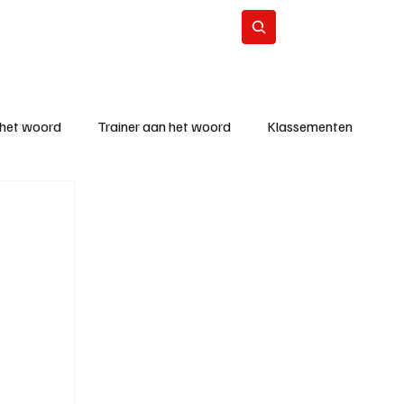
Contact
Abonneer
 het woord
Trainer aan het woord
Klassementen
eizoen
KM - Beste ploeg
richten
KM - Topscorer van de week