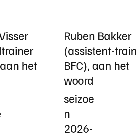
Visser
Ruben Bakker
trainer
(assistent-trai
 aan het
BFC), aan het
d
woord
seizoe
e
n
2026-