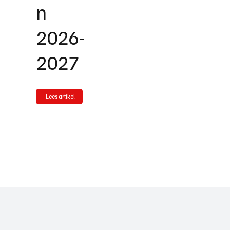
n
2026-
2027
Lees artikel