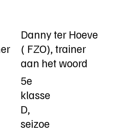
Danny ter Hoeve
ner
( FZO), trainer
aan het woord
5e
klasse
D,
seizoe