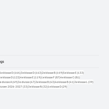
ags
228 posts
164 posts
163 posts
149 posts
133 posts
4e klasse D
(164)
3e klasse D
(163)
2e klasse B
(149)
5e klasse E
(133)
125 posts
122 posts
119 posts
87 posts
81 posts
5e klasse D
(122)
4e klasse E
(119)
1e klasse F
(87)
4e klasse C
(81)
7 posts
49 posts
47 posts
43 posts
41 posts
39 posts
e divisie A
(49)
3e divisie
(47)
3e klasse B
(43)
4e klasse B
(41)
3e klasse L
(39)
 posts
33 posts
32 posts
29 posts
eizoen 2026-2027
(33)
3e klasse N
(32)
1e klasse D
(29)