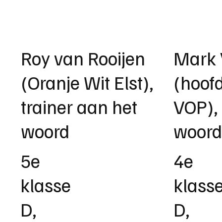
Roy van Rooijen
Mark 
(Oranje Wit Elst),
(hoofd
trainer aan het
VOP),
woord
woor
5e
4e
klasse
klass
D,
D,