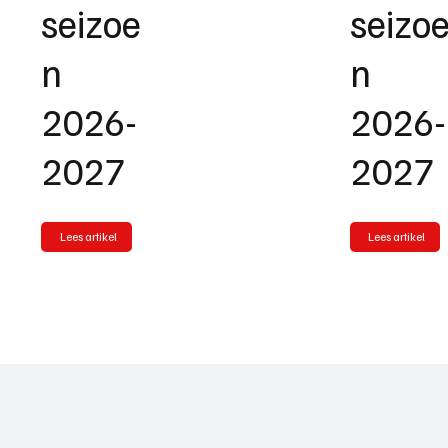
seizoe
seizo
n
n
2026-
2026-
2027
2027
Lees artikel
Lees artikel