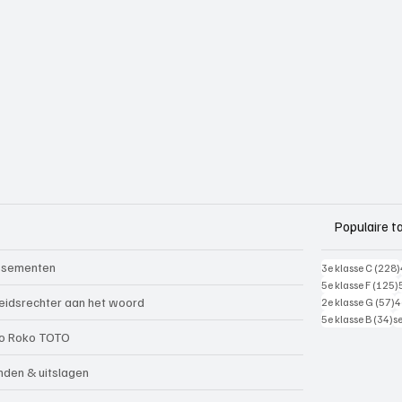
Populaire t
ssementen
3e klasse C
(228)
5e klasse F
(125)
5
eidsrechter aan het woord
2e klasse G
(57)
4
34
5e klasse B
(34)
s
o Roko TOTO
nden & uitslagen