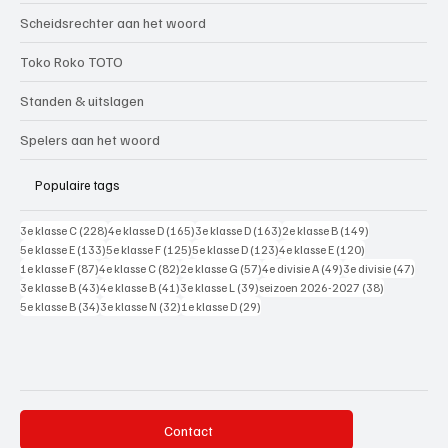
Scheidsrechter aan het woord
Toko Roko TOTO
Standen & uitslagen
Spelers aan het woord
Populaire tags
228 posts
165 posts
163 posts
149 posts
3e klasse C
(228)
4e klasse D
(165)
3e klasse D
(163)
2e klasse B
(149)
133 posts
125 posts
123 posts
120 posts
5e klasse E
(133)
5e klasse F
(125)
5e klasse D
(123)
4e klasse E
(120)
87 posts
82 posts
57 posts
49 posts
47 pos
1e klasse F
(87)
4e klasse C
(82)
2e klasse G
(57)
4e divisie A
(49)
3e divisie
(47)
43 posts
41 posts
39 posts
38 posts
3e klasse B
(43)
4e klasse B
(41)
3e klasse L
(39)
seizoen 2026-2027
(38)
34 posts
32 posts
29 posts
5e klasse B
(34)
3e klasse N
(32)
1e klasse D
(29)
Contact