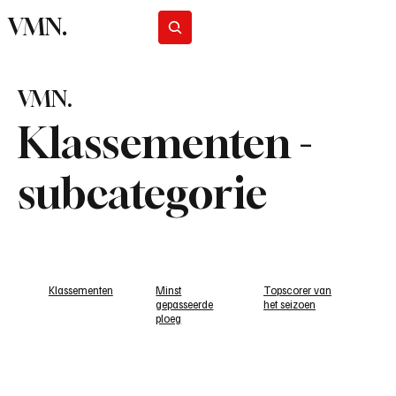
VMN.
Abonneer
VMN.
Klassementen -
subcategorie
Klassementen
Minst
Topscorer van
gepasseerde
het seizoen
ploeg