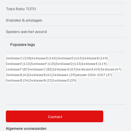
Toko Roko TOTO
Standen & uitslagen
Spelers aan het woord
Populaire tags
228 posts
165 posts
163 posts
149 posts
3e klasse C
(228)
4e klasse D
(165)
3e klasse D
(163)
2e klasse B
(149)
133 posts
125 posts
123 posts
119 posts
5e klasse E
(133)
5e klasse F
(125)
5e klasse D
(123)
4e klasse E
(119)
87 posts
82 posts
57 posts
49 posts
47 pos
1e klasse F
(87)
4e klasse C
(82)
2e klasse G
(57)
4e divisie A
(49)
3e divisie
(47)
43 posts
41 posts
39 posts
37 posts
3e klasse B
(43)
4e klasse B
(41)
3e klasse L
(39)
seizoen 2026-2027
(37)
34 posts
32 posts
29 posts
5e klasse B
(34)
3e klasse N
(32)
1e klasse D
(29)
Contact
Algemene voorwaarden