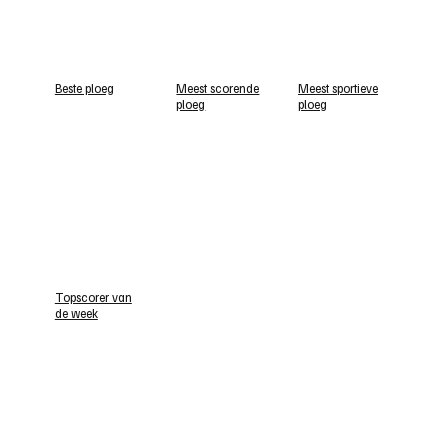
Beste ploeg
Meest scorende
Meest sportieve
ploeg
ploeg
Topscorer van
de week