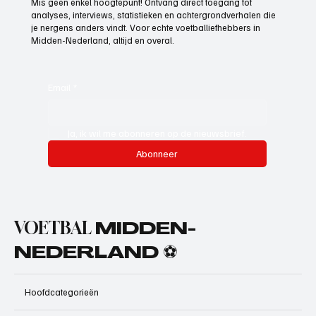
Mis geen enkel hoogtepunt! Ontvang direct toegang tot
analyses, interviews, statistieken en achtergrondverhalen die
je nergens anders vindt. Voor echte voetballiefhebbers in
Midden-Nederland, altijd en overal.
Email
*
Ja, ik wil me abonneren op de nieuwsbrief.
Abonneer
VOETBAL
MIDDEN-
NEDERLAND ⚽
Hoofdcategorieën