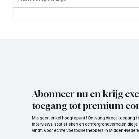
Westzaan 1 - Voorwaarts 1
Wedstri
(nacompetitie | 6 juni 2026)
IJsselm
Maassl
Abonneer nu en krijg exc
toegang tot premium con
Mis geen enkel hoogtepunt! Ontvang direct toegang to
interviews, statistieken en achtergrondverhalen die j
vindt. Voor echte voetballiefhebbers in Midden-Nederlan