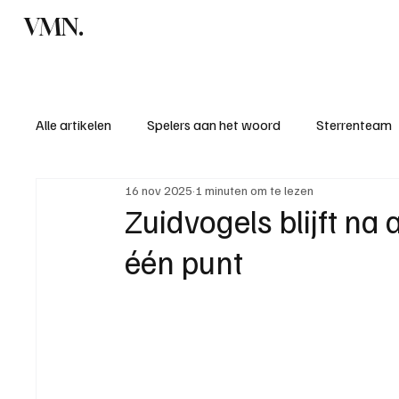
VMN.
Home
C
Alle artikelen
Spelers aan het woord
Sterrenteam
16 nov 2025
1 minuten om te lezen
Standen & uitslagen
KM - Meest sportieve ploeg
Zuidvogels blijft na
één punt
KM - Meest scorende ploeg
Bekervoetbal
S
Introductie donateurclubs 26/27