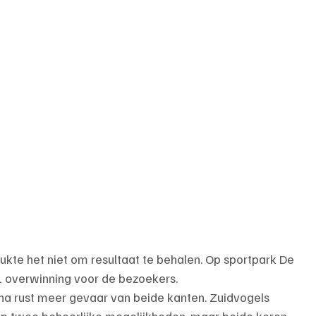
ukte het niet om resultaat te behalen. Op sportpark De 
1 overwinning voor de bezoekers.
a rust meer gevaar van beide kanten. Zuidvogels 
p twee behoorlijke mogelijkheden, maar beide keren 