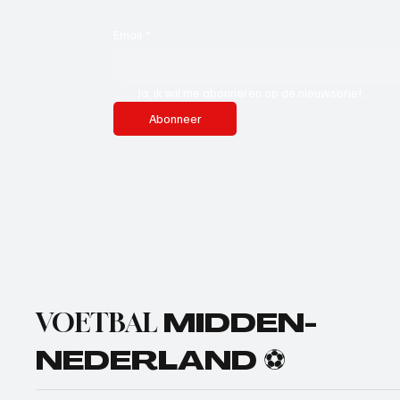
Email
*
Ja, ik wil me abonneren op de nieuwsbrief.
Abonneer
VOETBAL
MIDDEN-
NEDERLAND ⚽