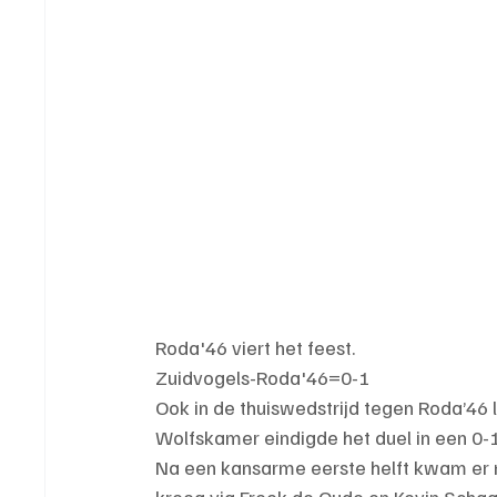
Roda'46 viert het feest.
Zuidvogels-Roda'46=0-1
Ook in de thuiswedstrijd tegen Roda’46 l
Wolfskamer eindigde het duel in een 0-
Na een kansarme eerste helft kwam er n
kreeg via Freek de Oude en Kevin Schaa