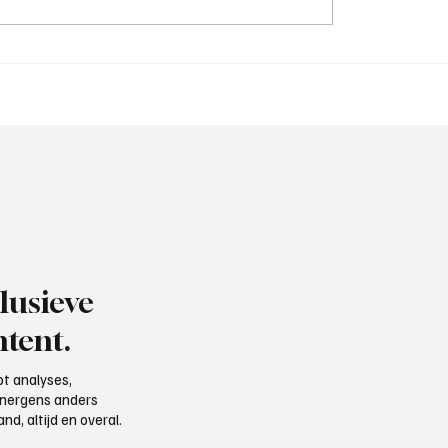
Wedstrijdverslag , DVS
jdverslag,
eervogels-Exclesior
uis
lusieve
tent.
t analyses,
e nergens anders
d, altijd en overal.