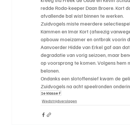
redde Roda-keeper Daan Broere. Kort da
afvallende bal wist binnen te werken.
Zuidvogels miste meerdere selectiespel
Kammen en Imar Kort (afwezig vanwege v
opbouw moeizamer en ontbrak voorin de 
Aanvoerder Hidde van Erkel gaf aan dat 
degradatie van vorig seizoen, maar be
op voorsprong te komen. Volgens hem mo
belonen.
Ondanks een slotoffensief kwam de geli
Zuidvogels na acht speelronden onderin b
1e klasse F
Wedstrijdverslagen