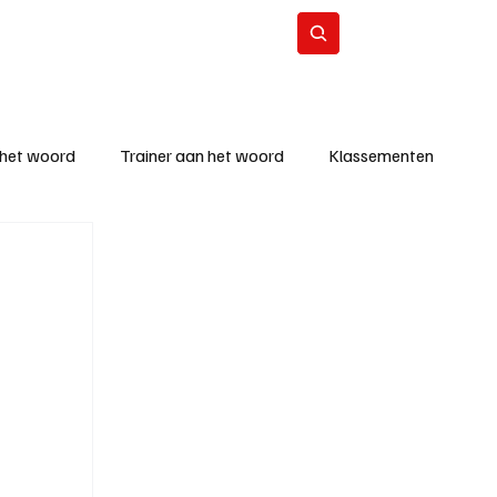
Contact
Abonneer
 het woord
Trainer aan het woord
Klassementen
eizoen
KM - Beste ploeg
richten
KM - Topscorer van de week