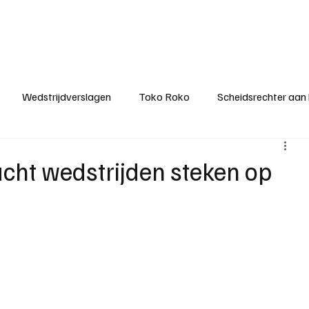
ategorieën
Donateurclubs
Sponsoren
Partners
Stichting MZS
Wedstrijdverslagen
Toko Roko
Scheidsrechter aan
KM - Minst gepasseerde ploeg
KM - Topscorer van het s
 acht wedstrijden steken op
ter van de week
Het gesprek
Reclame
Algemene be