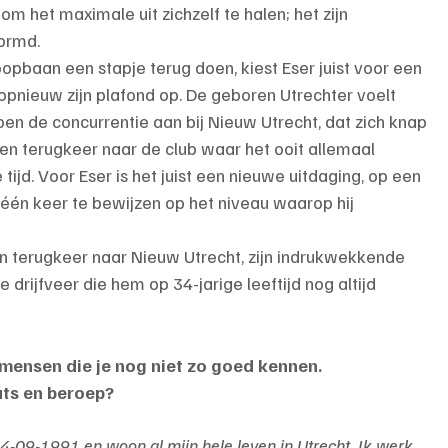
m het maximale uit zichzelf te halen; het zijn 
ormd.
oopbaan een stapje terug doen, kiest Eser juist voor een 
 opnieuw zijn plafond op. De geboren Utrechter voelt 
oen de concurrentie aan bij Nieuw Utrecht, dat zich knap 
en terugkeer naar de club waar het ooit allemaal 
ijd. Voor Eser is het juist een nieuwe uitdaging, op een 
 één keer te bewijzen op het niveau waarop hij 
n terugkeer naar Nieuw Utrecht, zijn indrukwekkende 
drijfveer die hem op 34-jarige leeftijd nog altijd 
e mensen die je nog niet zo goed kennen. 
ts en beroep?
 14-09-1991 en woon al mijn hele leven in Utrecht. Ik werk 