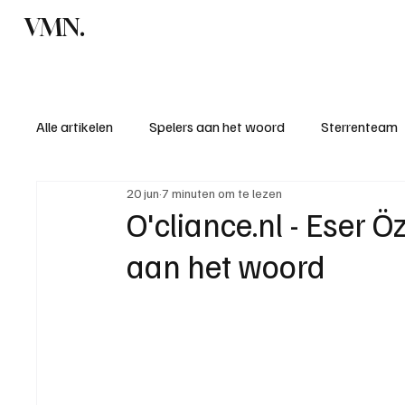
VMN.
Home
C
Alle artikelen
Spelers aan het woord
Sterrenteam
20 jun
7 minuten om te lezen
Standen & uitslagen
KM - Meest sportieve ploeg
O'cliance.nl - Eser Ö
aan het woord
KM - Meest scorende ploeg
Bekervoetbal
S
Introductie donateurclubs 26/27