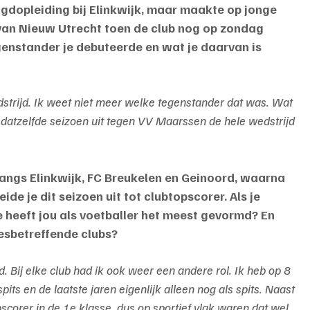
ugdopleiding bij Elinkwijk, maar maakte op jonge 
al van Nieuw Utrecht toen de club nog op zondag 
enstander je debuteerde en wat je daarvan is 
dstrijd. Ik weet niet meer welke tegenstander dat was. Wat 
n datzelfde seizoen uit tegen VV Maarssen de hele wedstrijd 
angs Elinkwijk, FC Breukelen en Geinoord, waarna 
ide je dit seizoen uit tot clubtopscorer. Als je 
e heeft jou als voetballer het meest gevormd? En 
 desbetreffende clubs?
. Bij elke club had ik ook weer een andere rol. Ik heb op 8 
pits en de laatste jaren eigenlijk alleen nog als spits. Naast 
scorer in de 1e klasse, dus op sportief vlak waren dat wel 