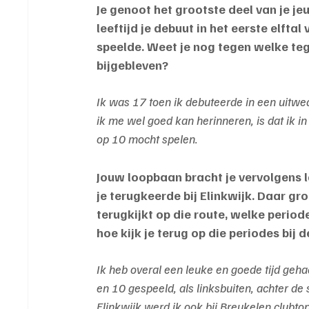
J
e genoot het grootste deel van je je
leeftijd je debuut in het eerste elft
speelde. Weet je nog tegen welke teg
bijgebleven?
Ik was 17 toen ik debuteerde in een uitwe
ik me wel goed kan herinneren, is dat ik i
op 10 mocht spelen.
Jouw loopbaan bracht je vervolgens l
je terugkeerde bij Elinkwijk. Daar groe
terugkijkt op die route, welke period
hoe kijk je terug op die periodes bij
Ik heb overal een leuke en goede tijd gehad
en 10 gespeeld, als linksbuiten, achter de s
Elinkwijk werd ik ook bij Breukelen clubtop