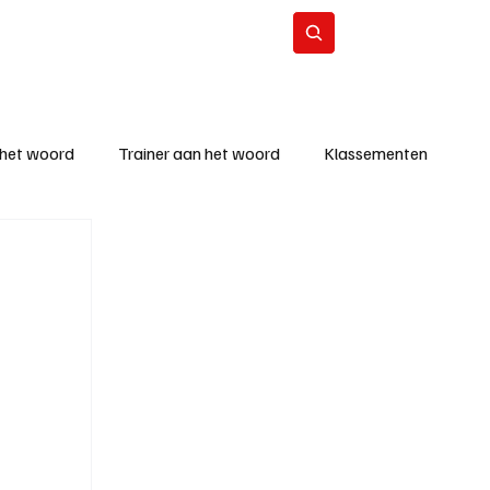
Contact
Abonneer
 het woord
Trainer aan het woord
Klassementen
eizoen
KM - Beste ploeg
richten
KM - Topscorer van de week