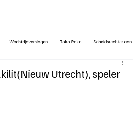
ategorieën
Donateurclubs
Sponsoren
Partners
Stichting MZS
Wedstrijdverslagen
Toko Roko
Scheidsrechter aan
KM - Minst gepasseerde ploeg
KM - Topscorer van het s
zkilit(Nieuw Utrecht), speler
ter van de week
Het gesprek
Reclame
Algemene be