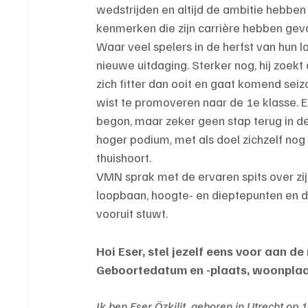
wedstrijden en altijd de ambitie hebben o
kenmerken die zijn carrière hebben gev
Waar veel spelers in de herfst van hun l
nieuwe uitdaging. Sterker nog, hij zoekt
zich fitter dan ooit en gaat komend seiz
wist te promoveren naar de 1e klasse. E
begon, maar zeker geen stap terug in de t
hoger podium, met als doel zichzelf nog
thuishoort.
VMN sprak met de ervaren spits over zij
loopbaan, hoogte- en dieptepunten en de 
vooruit stuwt.
Hoi Eser, stel jezelf eens voor aan d
Geboortedatum en -plaats, woonplaa
Ik ben Eser Özkilit, geboren in Utrecht op