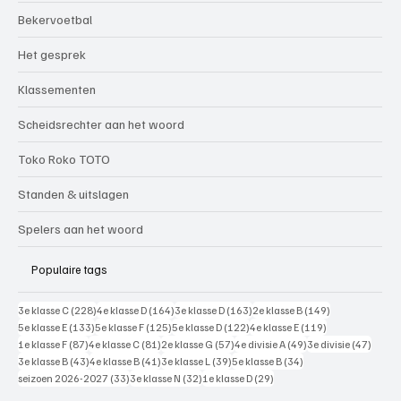
Bekervoetbal
Het gesprek
Klassementen
Scheidsrechter aan het woord
Toko Roko TOTO
Standen & uitslagen
Spelers aan het woord
Populaire tags
228 posts
164 posts
163 posts
149 posts
3e klasse C
(228)
4e klasse D
(164)
3e klasse D
(163)
2e klasse B
(149)
133 posts
125 posts
122 posts
119 posts
5e klasse E
(133)
5e klasse F
(125)
5e klasse D
(122)
4e klasse E
(119)
87 posts
81 posts
57 posts
49 posts
47 pos
1e klasse F
(87)
4e klasse C
(81)
2e klasse G
(57)
4e divisie A
(49)
3e divisie
(47)
43 posts
41 posts
39 posts
34 posts
3e klasse B
(43)
4e klasse B
(41)
3e klasse L
(39)
5e klasse B
(34)
33 posts
32 posts
29 posts
seizoen 2026-2027
(33)
3e klasse N
(32)
1e klasse D
(29)