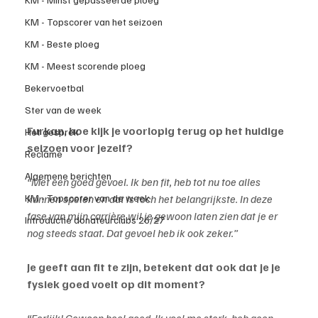
KM - Topscorer van het seizoen
KM - Beste ploeg
KM - Meest scorende ploeg
Bekervoetbal
Ster van de week
Furkan, hoe kijk je voorlopig terug op het huidige 
Het gesprek
seizoen voor jezelf?
Reclame
Algemene berichten
“Met een goed gevoel. Ik ben fit, heb tot nu toe alles 
kunnen spelen en dat is toch het belangrijkste. In deze 
KM - Topscorer van de week
fase van mijn carrière wil je gewoon laten zien dat je er 
Introductie donateurclubs 26/27
nog steeds staat. Dat gevoel heb ik ook zeker.”
Je geeft aan fit te zijn, betekent dat ook dat je je 
fysiek goed voelt op dit moment?