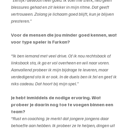
“Eerlijk! Gewoon heel goed. Ik voel me sterk, heb geen 
blessures gehad en zit lekker in mijn ritme. Dat geeft 
vertrouwen. Zolang je lichaam goed blijft, kun je blijven 
presteren.”
Voor de mensen die jou minder goed kennen, wat 
voor type speler is Furkan?
“Ik ben iemand met veel drive. Of ik nou rechtsback of 
linksback sta, ik ga er vol overheen en wil naar voren. 
Aanvallend probeer ik mijn bijdrage te leveren, maar 
verdedigend sta ik er ook. In de duels ben ik fel en geef ik 
niks cadeau. Dat hoort bij mijn spel.”
Je hebt inmiddels de nodige ervaring. Wat 
probeer je daarin nog toe te voegen binnen een 
team?
“Rust en coaching. Je merkt dat jongere jongens daar 
behoefte aan hebben. Ik probeer ze te helpen, dingen uit 