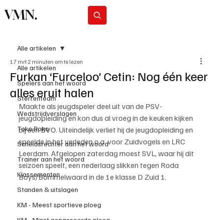
VMN.
Abonneer
Alle artikelen
17 mrt
2 minuten om te lezen
Alle artikelen
Furkan ‘Furceloo’ Cetin: Nog één keer
Spelers aan het woord
alles eruit halen
Sterrenteam
Maakte als jeugdspeler deel uit van de PSV-
Wedstrijdverslagen
jeugdopleiding en kon dus al vroeg in de keuken kijken 
Toko Roko
bij een BVO. Uiteindelijk verliet hij de jeugdopleiding en 
speelde in het verleden o.a. voor Zuidvogels en LRC 
Scheidsrechter aan het woord
Leerdam. Afgelopen zaterdag moest SVL, waar hij dit 
Trainer aan het woord
seizoen speelt, een nederlaag slikken tegen Roda 
Klassementen
Boys/Bommelwaard in de 1e klasse D Zuid 1.
Standen & uitslagen
KM - Meest sportieve ploeg
KM - Minst gepasseerde ploeg